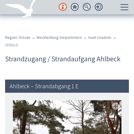
Unterkünfte
Region: Ostsee
→
Mecklenburg-Vorpommern
→
Insel Usedom
→
Regionales
Ahlbeck
Urlaubsorte
Strandzugang / Strandaufgang Ahlbeck
Karten
Freizeit
Ahlbeck – Strandabgang 1 E
Wissenswertes
Veranstaltungen
Blog