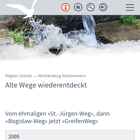
Unterkünfte
Regionales
Urlaubsorte
Karten
Region: Ostsee → Mecklenburg-Vorpommern
Alte Wege wiederentdeckt
Freizeit
Pilgerwege durch Mecklenburg-Vorpommern
Wissenswertes
Vom ehmaligen »St.-Jürgen-Weg«, dann
Veranstaltungen
»Bogislaw-Weg« jetzt »GreifenWeg«
Blog
2005