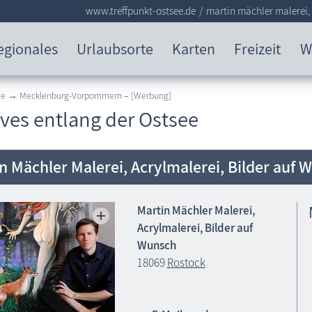
www.treffpunkt-ostsee.de
martin mächler malerei,
egionales
Urlaubsorte
Karten
Freizeit
W
see → Mecklenburg-Vorpommern
–
[Werbung]
ives entlang der Ostsee
n Mächler Malerei, Acrylmalerei, Bilder auf 
Martin Mächler Malerei,
Acrylmalerei, Bilder auf
Wunsch
18069
Rostock