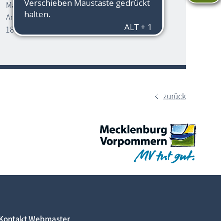
Magda & Vintage
Am Schwibbogen 8
18055 Rostock
zurück
Kontakt Webmaster