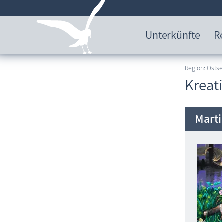
Unterkünfte
R
Region: Ost
Kreat
Marti