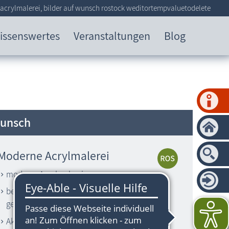
 acrylmalerei, bilder auf wunsch rostock weditortempvaluetodelete
issenswertes
Veranstaltungen
Blog
Wunsch
Moderne Acrylmalerei
moderne Acrylmalerei
bei Interesse werden Bilder auf Wunsch
gemalt
Aktuelle Ausstellung: