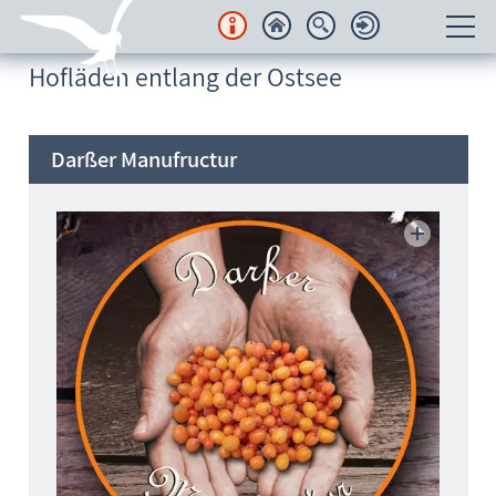
Region: Ostsee → Mecklenburg-Vorpommern
–
[Werbung]
Hofläden entlang der Ostsee
Unterkünfte
Regionales
Darßer Manufructur
Urlaubsorte
Karten
Freizeit
Wissenswertes
Veranstaltungen
Blog