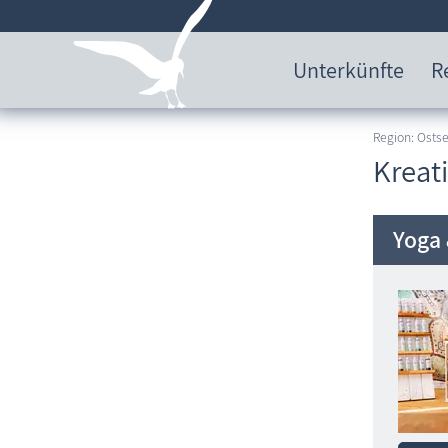
Unterkünfte
R
Region: Ost
Kreat
Yoga