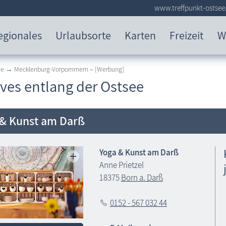
www.treffpunkt-ostsee
egionales
Urlaubsorte
Karten
Freizeit
W
see → Mecklenburg-Vorpommern
–
[Werbung]
ives entlang der Ostsee
 & Kunst am Darß
Yoga & Kunst am Darß
Anne Prietzel
18375
Born a. Darß
0152 - 567 032 44