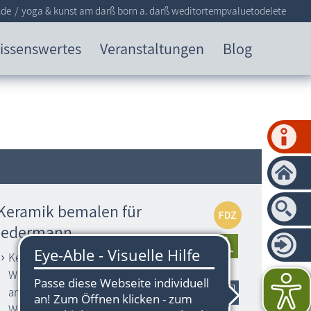
.de
yoga & kunst am darß born a. darß weditortempvaluetodelete
issenswertes
Veranstaltungen
Blog
Keramik bemalen für
jedermann
Keramik selber bemalen – Kreativ-
Workshop während des Regional­marktes
an der Darßer Arche in Wieck, Bliesenrader
Weg 2