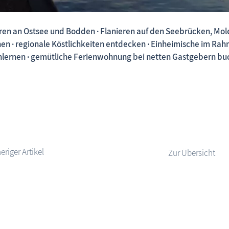
ren an Ostsee und Bodden · Flanieren auf den Seebrücken, M
en · regionale Köstlichkeiten entdecken · Einheimische im R
Fischland-Darß-Zingst.net: neu eingestellte Unterkünfte,
lernen · gemütliche Ferienwohnung bei netten Gastgebern buc
Zur Übersicht