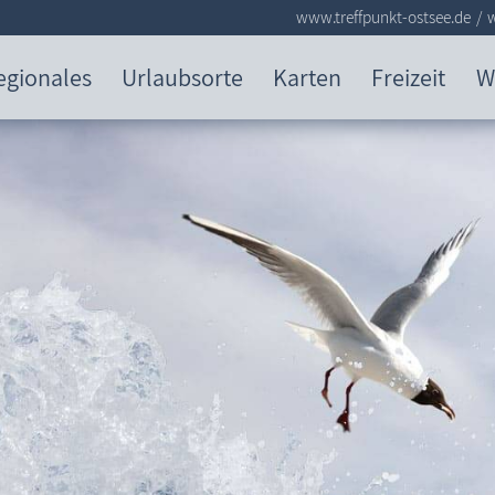
www.treffpunkt-ostsee.de
egionales
Urlaubsorte
Karten
Freizeit
W