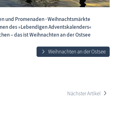
olen und Promenaden · Weihnachtsmärkte
ahmen des »Lebendigen Adventskalenders«
 neue Beiträge, neue Bilderserien von traditionellen Festen
hen – das ist Weihnachten an der Ostsee
Weihnachten an der Ostsee
>