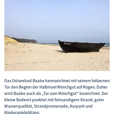
Fischland-Darß-Zingst.net: neu eingestellte Unterkünfte, neue Beiträge,
neue Bilderserien von traditionellen Festen
Das Ostseebad Baabe kennzeichnet mit seinem hölzernen
Tor den Beginn der Halbinsel Mönchgut auf Rügen. Daher
wird Baabe auch als „Tor zum Mönchgut“ bezeichnet. Der
kleine Badeort punktet mit feinsandigem Strand, guter
Wasserqualität, Strandpromenade, Kurpark und
Kinderspielplätzen.