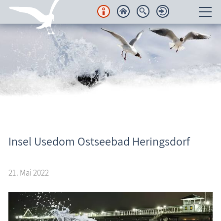
Unterkünfte
Regionales
Urlaubsorte
Karten
Aktuelles
Freizeit
Insel Usedom Ostseebad Heringsdorf
Wissenswertes
21. Mai 2022
Veranstaltungen
Blog