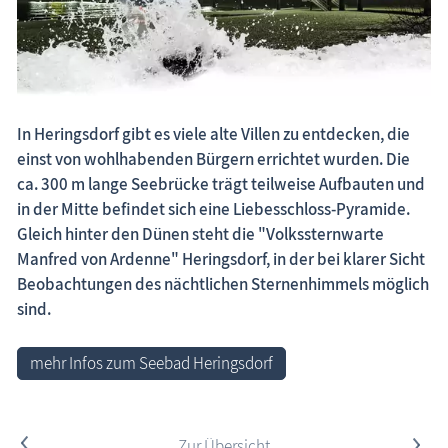
Fischland-Darß-Zingst.net: neu eingestellte Unterkünfte, neue Beiträge,
neue Bilderserien von traditionellen Festen
In Heringsdorf gibt es viele alte Villen zu entdecken, die
einst von wohlhabenden Bürgern errichtet wurden. Die
ca. 300 m lange Seebrücke trägt teilweise Aufbauten und
in der Mitte befindet sich eine Liebesschloss-Pyramide.
Gleich hinter den Dünen steht die "Volkssternwarte
Manfred von Ardenne" Heringsdorf, in der bei klarer Sicht
Beobachtungen des nächtlichen Sternenhimmels möglich
sind.
mehr Infos zum Seebad Heringsdorf
<
Zur Übersicht
>