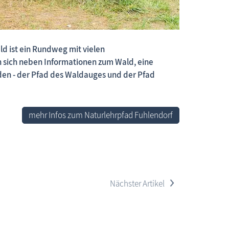
d ist ein Rundweg mit vielen
 neue Beiträge, neue Bilderserien von traditionellen Festen
en sich neben Informationen zum Wald, eine
den - der Pfad des Waldauges und der Pfad
mehr Infos zum Naturlehrpfad Fuhlendorf
>