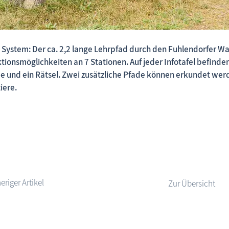
 System: Der ca. 2,2 lange Lehrpfad durch den Fuhlendorfer Wal
Fischland-Darß-Zingst.net: neu eingestellte Unterkünfte,
ktionsmöglichkeiten an 7 Stationen. Auf jeder Infotafel befind
e und ein Rätsel. Zwei zusätzliche Pfade können erkundet wer
iere.
Zur Übersicht