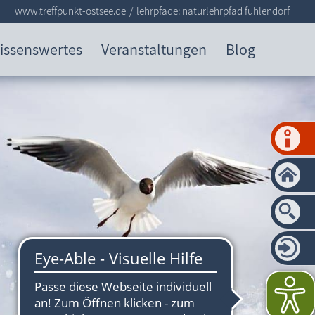
www.treffpunkt-ostsee.de
lehrpfade: naturlehrpfad fuhlendorf
issenswertes
Veranstaltungen
Blog