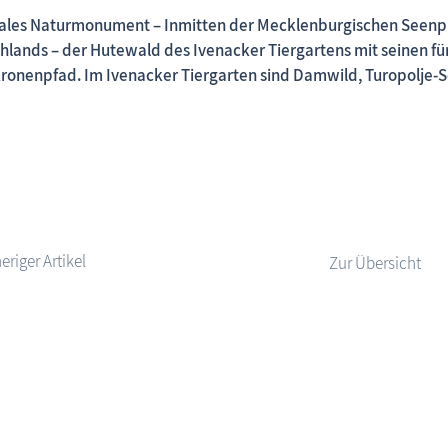
ales Naturmonument – Inmitten der Mecklenburgischen Seenpl
hlands – der Hutewald des Ivenacker Tiergartens mit seinen fü
onenpfad. Im Ivenacker Tiergarten sind Damwild, Turopolje-S
Fischland-Darß-Zingst.net: neu eingestellte Unterkünfte,
Zur Übersicht