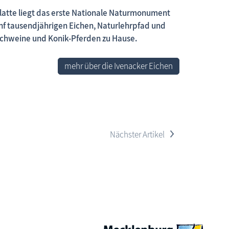
atte liegt das erste Nationale Naturmonument
nf tausendjährigen Eichen, Naturlehrpfad und
chweine und Konik-Pferden zu Hause.
 neue Beiträge, neue Bilderserien von traditionellen Festen
mehr über die Ivenacker Eichen
>