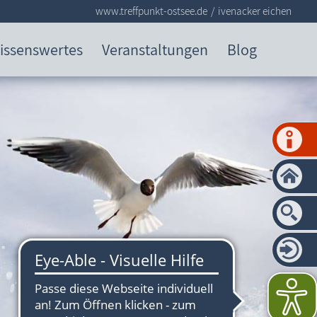
www.treffpunkt-ostsee.de
ivenacker eichen
issenswertes
Veranstaltungen
Blog