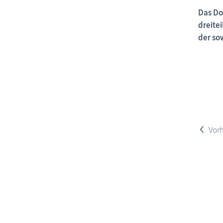
Das Do
dreite
der so
<