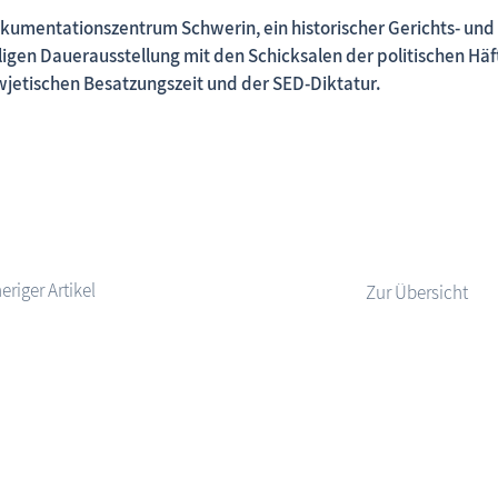
kumentationszentrum Schwerin, ein historischer Gerichts- und 
iligen Dauerausstellung mit den Schicksalen der politischen Häf
wjetischen Besatzungszeit und der SED-Diktatur.
Fischland-Darß-Zingst.net: neu eingestellte Unterkünfte,
Zur Übersicht