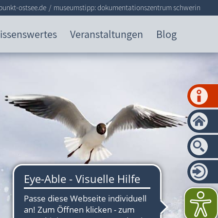
punkt-ostsee.de
museumstipp: dokumentationszentrum schwerin
issenswertes
Veranstaltungen
Blog