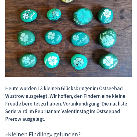
Fischland-Darß-Zingst.net: neu eingestellte Unterkünfte, neue Beiträge,
neue Bilderserien von traditionellen Festen
Heute wurden 13 kleinen Glücksbringer im Ostseebad
Wustrow ausgelegt. Wir hoffen, den Findern eine kleine
Freude bereitet zu haben. Vorankündigung: Die nächste
Serie wird im Februar am Valentinstag im Ostseebad
Prerow ausgelegt.
»Kleinen Findling« gefunden?