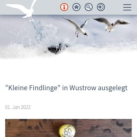
Unterkünfte
Regionales
Urlaubsorte
Karten
Freizeit
"Kleine Findlinge" in Wustrow ausgelegt
Aktuelles
Wissenswertes
01. Jan 2022
Veranstaltungen
Blog