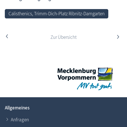
Calisthenics, Trimm-Dich-Platz Ribnitz-Damgarten
<
Zur Übersicht
>
Allgemeines
Anfragen