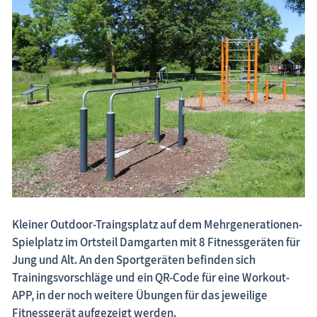
Fischland-Darß-Zingst.net: neu eingestellte Unterkünfte, neue Beiträge,
neue Bilderserien von traditionellen Festen
Kleiner Outdoor-Traingsplatz auf dem Mehrgenerationen-
Spielplatz im Ortsteil Damgarten mit 8 Fitnessgeräten für
Jung und Alt. An den Sportgeräten befinden sich
Trainingsvorschläge und ein QR-Code für eine Workout-
APP, in der noch weitere Übungen für das jeweilige
Fitnessgerät aufgezeigt werden.