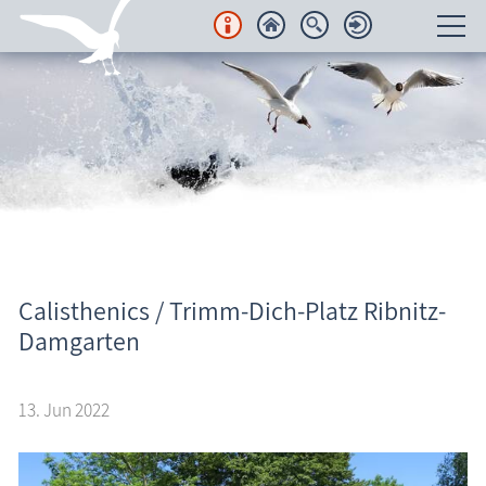
Unterkünfte
Regionales
Urlaubsorte
Karten
Freizeit
Calisthenics / Trimm-Dich-Platz Ribnitz-
Aktuelles
Damgarten
Wissenswertes
13. Jun 2022
Veranstaltungen
Blog