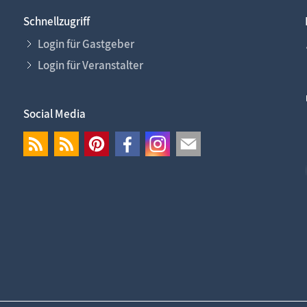
Fischland-Darß-Zingst.net: neu eingestellte Unterkünfte,
Schnellzugriff
Login für Gastgeber
Login für Veranstalter
Social Media