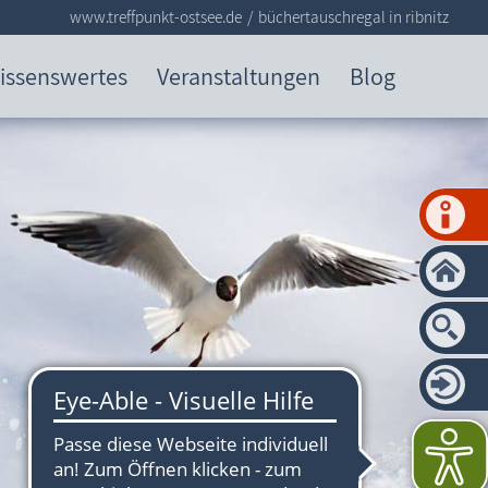
www.treffpunkt-ostsee.de
büchertauschregal in ribnitz
issenswertes
Veranstaltungen
Blog