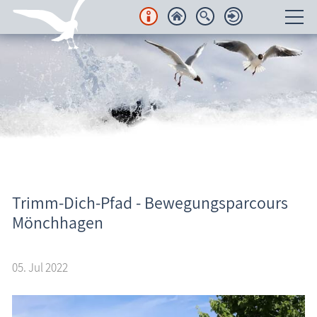
Unterkünfte
Regionales
Urlaubsorte
Karten
Freizeit
Trimm-Dich-Pfad - Bewegungsparcours
Aktuelles
Mönchhagen
Wissenswertes
05. Jul 2022
Veranstaltungen
Blog