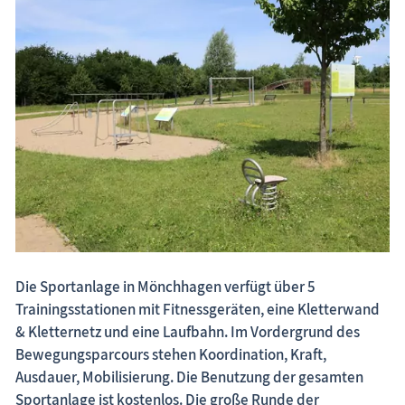
Fischland-Darß-Zingst.net: neu eingestellte Unterkünfte, neue Beiträge,
neue Bilderserien von traditionellen Festen
Die Sportanlage in Mönchhagen verfügt über 5
Trainingsstationen mit Fitnessgeräten, eine Kletterwand
& Kletternetz und eine Laufbahn. Im Vordergrund des
Bewegungsparcours stehen Koordination, Kraft,
Ausdauer, Mobilisierung. Die Benutzung der gesamten
Sportanlage ist kostenlos. Die große Runde der