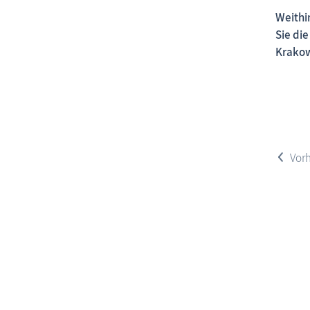
Weithi
Sie di
Krakow
<