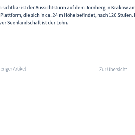
n sichtbar ist der Aussichtsturm auf dem Jörnberg in Krakow a
e Plattform, die sich in ca. 24 m Höhe befindet, nach 126 Stufe
er Seenlandschaft ist der Lohn.
Fischland-Darß-Zingst.net: neu eingestellte Unterkünfte,
Zur Übersicht