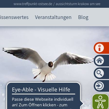
www.treffpunkt-ostsee.de
aussichtsturm krakow am see
issenswertes
Veranstaltungen
Blog