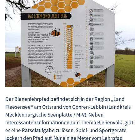
Fischland-Darß-Zingst.net: neu eingestellte Unterkünfte, neue Beiträge,
neue Bilderserien von traditionellen Festen
Der Bienenlehrpfad befindet sich in der Region „Land
Fleesensee“ am Ortsrand von Göhren-Lebbin (Landkreis
Mecklenburgische Seenplatte / M-V). Neben
interessanten Informationen zum Thema Bienenvolk, gibt
es eine Rätselaufgabe zu lösen. Spiel- und Sportgeräte
lockern den Pfad auf. Nur einige Meter vom Lehrpfad