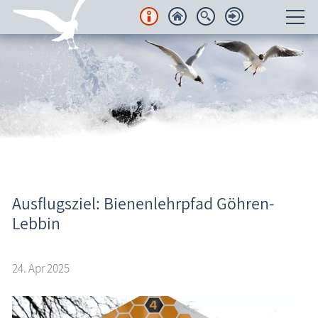
Unterkünfte
Regionales
Urlaubsorte
Karten
Freizeit
Ausflugsziel: Bienenlehrpfad Göhren-
Aktuelles
Lebbin
Wissenswertes
24. Apr 2025
Veranstaltungen
Blog