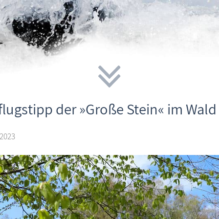
flugstipp der »Große Stein« im Wal
 2023