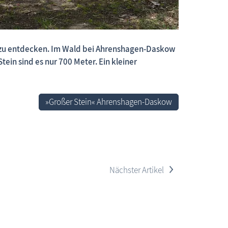
ng zu entdecken. Im Wald bei Ahrenshagen-Daskow
 neue Beiträge, neue Bilderserien von traditionellen Festen
ein sind es nur 700 Meter. Ein kleiner
»Großer Stein« Ahrenshagen-Daskow
>