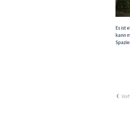
Es ist
kann m
Spazie
<