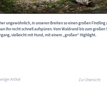
 eher ungewöhnlich, in unseren Breiten so einen großen Findli
Fischland-Darß-Zingst.net: neu eingestellte Unterkünfte,
an ihn recht schnell aufspüren. Vom Waldrand bis zum großen St
rgang, vielleicht mit Hund, mit einem „großen“ Highlight.
Zur Übersicht