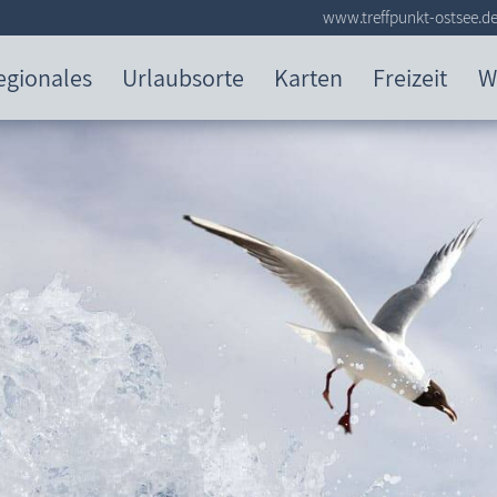
www.treffpunkt-ostsee.d
egionales
Urlaubsorte
Karten
Freizeit
W