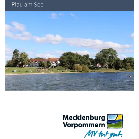
Plau am See
Region Schwerin
Karte Urlaubsorte
Karten
Freizeit
Wissenswertes
Veranstaltungen
Blog