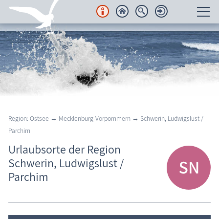
Unterkünfte
Regionales
Urlaubsorte
Region Nordvorpommern
Region: Ostsee → Mecklenburg-Vorpommern → Schwerin, Ludwigslust /
Halbinsel Fischland-Darß-Zingst
Ostsee
Parchim
Insel Rügen
Urlaubsorte der Region
Schwerin, Ludwigslust /
Insel Usedom
Parchim
Region Nordwestmecklenburg
Wismar, Hansestadt
Region Rostock