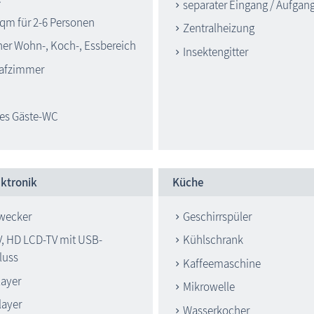
separater Eingang / Aufgan
 qm für 2-6 Personen
Zentralheizung
ner Wohn-, Koch-, Essbereich
Insektengitter
lafzimmer
ßes Gäste-WC
ktronik
Küche
wecker
Geschirrspüler
V, HD LCD-TV mit USB-
Kühlschrank
luss
Kaffeemaschine
layer
Mikrowelle
layer
Wasserkocher