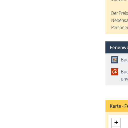
Der Preis
Nebensai
Personen.
Ferienw
Buc
Buc
unv
Karte
-
F
+