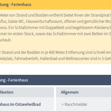
bung -
Ferienhaus
Meter von Strand und Bodden entfernt bietet Ihnen der Strandpirat
flur, Gäste-WC, Hauswirtschaftsraum, offener und gemütlicher 
oss. Ein Schlafzimmer mit Doppelbett und begehbarem Kleidersch
er im ersten Stock, sowie das Schlafzimmer mit zwei Betten im Sp
urlaub.
r Strand und der Bodden in je 400 Meter Entfernung sind schnell erre
ielplatz, Fahrradverleih, Hallenbad und Wellnescenter sind in 5 
ung - Ferienhaus
hkeiten
Allgemein
nhaus im Ostseeheilbad
Rauchmelder
t