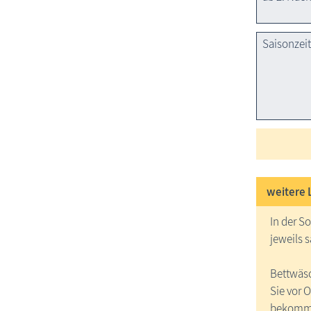
Saisonzei
weitere 
In der S
jeweils 
Bettwäs
Sie vor O
bekomm