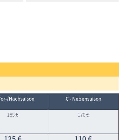
Vor-/Nach­saison
C - Neben­saison
185 €
170 €
125 €
110 €