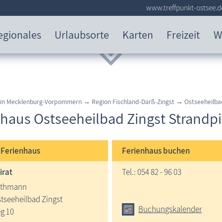
www.treffpunkt-ostsee.d
egionales
Urlaubsorte
Karten
Freizeit
W
 in Mecklenburg-Vorpommern → Region Fischland-Darß-Zingst → Ostseeheilba
haus Ostseeheilbad Zingst Strandpi
e
Ferienhaus
Ferienhaus buchen
irat
Tel.: 054 82 - 96 03
othmann
tseeheilbad Zingst
Buchungskalender
g 10