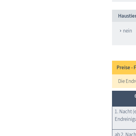
Haustie
nein
Preise - 
Die Endr
1. Nacht (
Endreinig
ab 2. Nach