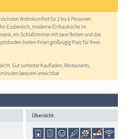
 höchsten Wohnkomfort für 2 bis 6 Personen.
Wohn-Essbereich, moderne Einbauküche im
rank, ein Schlafzimmer mit zwei Betten und das
itzboden bieten Ihnen großzügig Platz für Ihren
icht. Gut sortierter Kaufladen, Restaurants,
Gehminuten bequem erreichbar
Übersicht