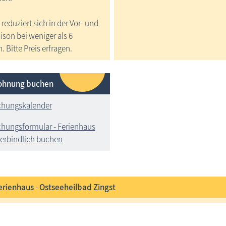
 reduziert sich in der Vor- und
son bei weniger als 6
 Bitte Preis erfragen.
ohnung buchen
hungskalender
hungsformular - Ferienhaus
erbindlich buchen
erienhaus
-
Ostseeheilbad Zingst