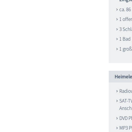
ca. 86
1 offe
3 Sch
1 Bad
1 gro
Heimele
Radio
SAT-T
Ansch
DVD P
MP3 P