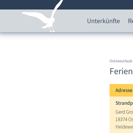
Unterkünfte
R
Ostseeurlaub
Ferien
Adress
Strandp
Gerd Gr
18374 Os
Heidewe