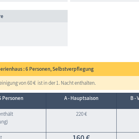
re
Ferienhaus : 6
Personen, Selbstverpflegung
einigung von 60 € ist in der 1. Nacht enthalten.
6 Personen
A - Haupt­saison
B - 
enthält
220 €
ung)
160 €
t