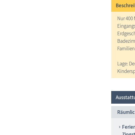
Beschrei
Nur 400 
Eingangs
Erdgesch
Badezimm
Familien
Lage: De
Kindersp
Ausstatt
Räumlic
Ferie
Zings