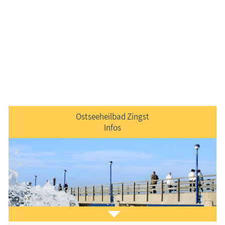
Ostseeheilbad Zingst
Infos