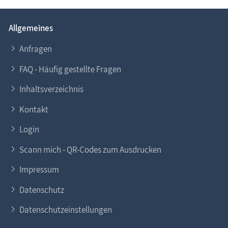
Allgemeines
Sie möchten
Ihr Ferien­objekt
im Informa­tions­
system www.Fischland-Darss-Zingst.net
Anfragen
präsentieren?
FAQ - Häufig gestellte Fragen
Gern helfen wir Ihnen dabei. Nehmen Sie
Kontakt
zu
Inhaltsverzeichnis
uns auf. Lesen Sie auch unsere
Eintragsinfo
für
Gastgeber.
Kontakt
Login
Scann mich - QR-Codes zum Ausdrucken
Impressum
Datenschutz
Datenschutzeinstellungen