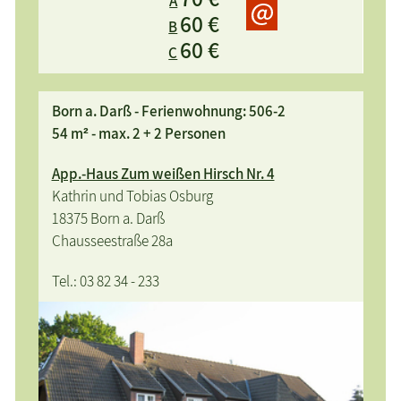
A
herrlichem Boddenblick, Nichtraucher, Grillplatz,
60 €
direkter Zugang zur Badebrücke 150m, W-LAN
B
60 €
kostenlos
C
Born a. Darß - Ferienwohnung: 506-2
54 m² - max. 2 + 2 Personen
App.-Haus Zum weißen Hirsch Nr. 4
Kathrin und Tobias Osburg
18375 Born a. Darß
Chausseestraße 28a
Tel.: 03 82 34 - 233