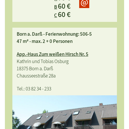
60 €
direkter Zugang zur Badebrücke 150m, W-LAN
B
60 €
kostenlos
C
Born a. Darß - Ferienwohnung: 506-5
47 m² - max. 2 + 0 Personen
App.-Haus Zum weißen Hirsch Nr. 5
Kathrin und Tobias Osburg
18375 Born a. Darß
Chausseestraße 28a
Tel.: 03 82 34 - 233