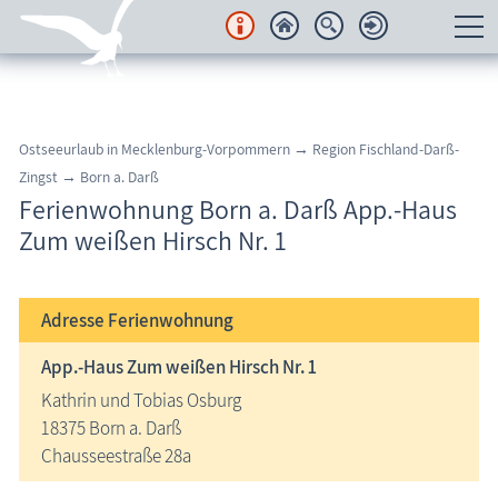
Unterkünfte
Regionales
Ostseeurlaub in Mecklenburg-Vorpommern → Region Fischland-Darß-
Zingst → Born a. Darß
Urlaubsorte
Ferienwohnung Born a. Darß App.-Haus
Zum weißen Hirsch Nr. 1
Karten
Freizeit
Adresse
Ferienwohnung
Wissenswertes
App.-Haus Zum weißen Hirsch Nr. 1
Kathrin und Tobias Osburg
Veranstaltungen
18375 Born a. Darß
Chausseestraße 28a
Blog