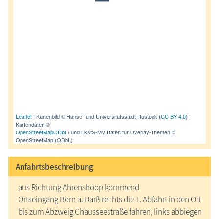
Leaflet
| Kartenbild © Hanse- und Universitätsstadt Rostock (
CC BY 4.0
) |
Kartendaten ©
OpenStreetMap
ODbL
) und LkKfS-MV Daten für Overlay-Themen ©
OpenStreetMap (ODbL)
Anfahrtsbeschreibung
aus Richtung Ahrenshoop kommend
Ortseingang Born a. Darß rechts die 1. Abfahrt in den Ort
bis zum Abzweig Chausseestraße fahren, links abbiegen