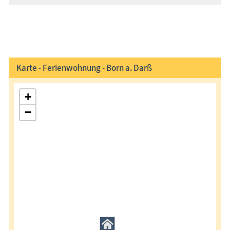
Karte
-
Ferienwohnung
-
Born a. Darß
+
−