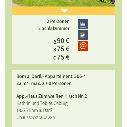
2 Personen
Ferienwohnung für 2-4 Personen im Erd- und
2 Schlafzimmer
Obergeschoss in sehr ruhiger Lage mit großer
90 €
A
Sonnenterrasse, kleinem Balkon und herrlichem
75 €
Boddenblick, Komfortküche, Nichtraucher,
B
75 €
Grillplatz, direkter Zugang zur Badebrücke 150m, W-
C
LAN kos
Born a. Darß - Appartement: 506-4
33 m² - max. 2 + 0 Personen
App.-Haus Zum weißen Hirsch Nr. 2
Kathrin und Tobias Osburg
18375 Born a. Darß
Chausseestraße 28a