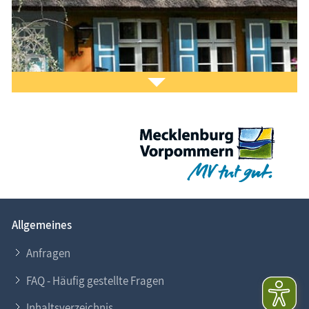
Laden Sie sich ein Stück Urlaub mit dem
Fischland-
Darß-Zingst-Kalender
auf den Bildschirm.
Das ist Kult.
Allgemeines
Sie möchten
Ihr Ferien­objekt
im Informa­tions­
system www.Fischland-Darss-Zingst.net
Anfragen
präsentieren?
FAQ - Häufig gestellte Fragen
Gern helfen wir Ihnen dabei. Nehmen Sie
Kontakt
zu
Inhaltsverzeichnis