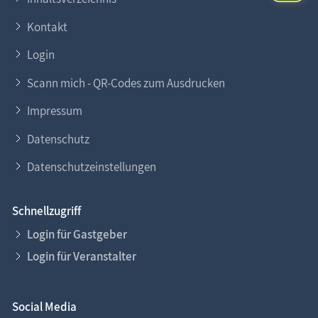
uns auf. Lesen Sie auch unsere
Eintragsinfo
für
Gastgeber.
Kontakt
Login
Scann mich - QR-Codes zum Ausdrucken
Impressum
Datenschutz
Datenschutzeinstellungen
Schnellzugriff
Login für Gastgeber
Login für Veranstalter
Social Media