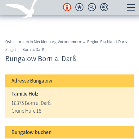
Unterkünfte
Regionales
Ostseeurlaub in Mecklenburg-Vorpommern → Region Fischland-Darß-
Zingst → Born a. Darß
Urlaubsorte
Bungalow Born a. Darß
Karten
Adresse
Bungalow
Freizeit
Familie Holz
Wissenswertes
18375 Born a. Darß
Grüne Hufe 18
Veranstaltungen
Bungalow buchen
Blog