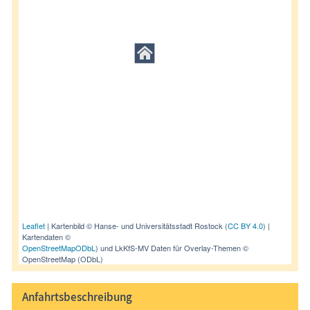
Leaflet
| Kartenbild © Hanse- und Universitätsstadt Rostock (
CC BY 4.0
) |
Kartendaten ©
OpenStreetMap
ODbL
) und LkKfS-MV Daten für Overlay-Themen ©
OpenStreetMap (ODbL)
Anfahrtsbeschreibung