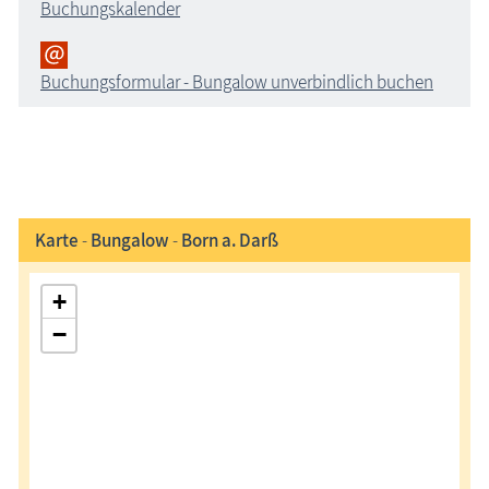
Buchungskalender
Buchungsformular - Bungalow unverbindlich buchen
Karte
-
Bungalow
-
Born a. Darß
+
−