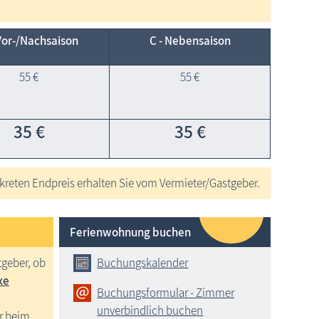
Vor-/Nach­saison
C - Neben­saison
55 €
55 €
35 €
35 €
reten Endpreis erhalten Sie vom Vermieter/Gastgeber.
Ferienwohnung buchen
tgeber, ob
Buchungskalender
xe
Buchungsformular - Zimmer
unverbindlich buchen
r beim