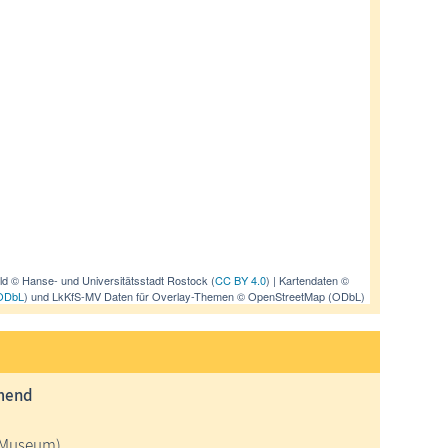
ild © Hanse- und Universitätsstadt Rostock (
CC BY 4.0
) | Kartendaten ©
ODbL
) und LkKfS-MV Daten für Overlay-Themen © OpenStreetMap (ODbL)
mmend
ß-Museum)