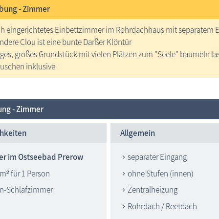
bung -
Zimmer
h eingerichtetes Einbettzimmer im Rohrdachhaus mit separatem 
ndere Clou ist eine bunte Darßer Klöntür
iges, großes Grundstück mit vielen Plätzen zum "Seele" baumeln la
uschen inklusive
ung - Zimmer
hkeiten
Allgemein
r im Ostseebad Prerow
separater Eingang
 m² für 1 Person
ohne Stufen (innen)
n-Schlafzimmer
Zentralheizung
Rohrdach / Reetdach