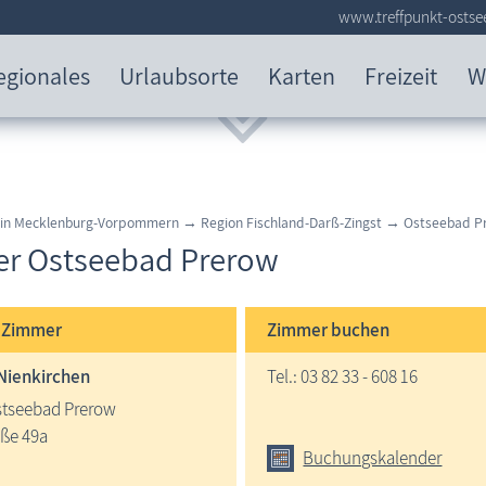
www.treffpunkt-ostse
egionales
Urlaubsorte
Karten
Freizeit
W
 in Mecklenburg-Vorpommern → Region Fischland-Darß-Zingst → Ostseebad P
r Ostseebad Prerow
e
Zimmer
Zimmer buchen
 Nienkirchen
Tel.: 03 82 33 - 608 16
stseebad Prerow
ße 49a
Buchungskalender