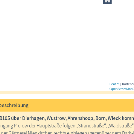
Leaflet
| Kartenb
OpenStreetMap
beschreibung
 B105 über Dierhagen, Wustrow, Ahrenshoop, Born, Wieck ko
ingang Prerow der Hauptstraße folgen „Strandstraße“, „Waldstraße“
n der Gärtnerei Nienkirchen rechts einbiegen (gegenüber dem Dar