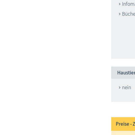
Infoma
Büche
Haustie
nein
Preise - 