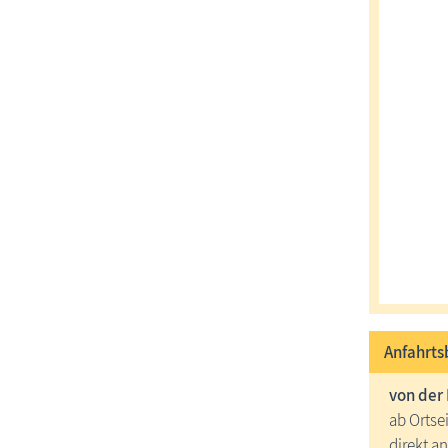
Anfahrts
von der
ab Ortse
direkt a