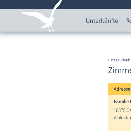
Unterkünfte
R
Ostseeurlaub
Zimme
Adress
Familie
18375 O
Waldstra