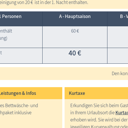
einigung von 20 € ist in der 1. Nacht enthalten.
1 Personen
A - Haupt­saison
B - 
enthält
60 €
ung)
40 €
t
Den konk
Leistungen & Infos
Kurtaxe
ges Bettwäsche- und
Erkundigen Sie sich beim Gas
paket inklusive
in Ihrem Urlaubsort die
Kurta
erhoben wird. Sie wird bei der
jeweiligen Kurverwaltung ode