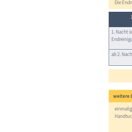
Die Endr
1. Nacht (
Endreinig
ab 2. Nach
weitere 
einmali
Handtuch