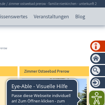
e.de
zimmer ostseebad prerow - familie nienkirchen - unterkunft 2
issenswertes
Veranstaltungen
Blog
rerow
Zimmer Ostseebad Prerow