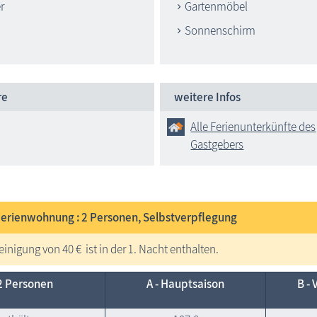
r
Gartenmöbel
Sonnenschirm
re
weitere Infos
Alle Ferienunterkünfte des
Gastgebers
 Ferienwohnung : 2
Personen, Selbstverpflegung
einigung von 40 € ist in der 1. Nacht enthalten.
2 Personen
A - Haupt­saison
B - 