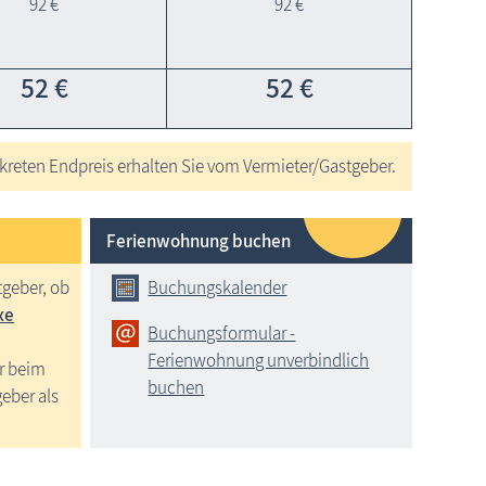
92 €
92 €
52 €
52 €
reten Endpreis erhalten Sie vom Vermieter/Gastgeber.
Ferienwohnung buchen
tgeber, ob
Buchungskalender
xe
Buchungsformular -
Ferienwohnung unverbindlich
r beim
buchen
geber als