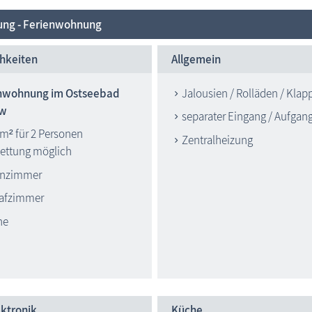
ung - Ferienwohnung
hkeiten
Allgemein
nwohnung im Ostseebad
Jalousien / Rolläden / Kla
ow
separater Eingang / Aufgan
 m² für 2 Personen
Zentralheizung
bettung möglich
nzimmer
lafzimmer
he
ktronik
Küche