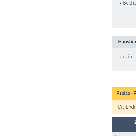
Büche
Haustie
nein
Preise -
Die Endr