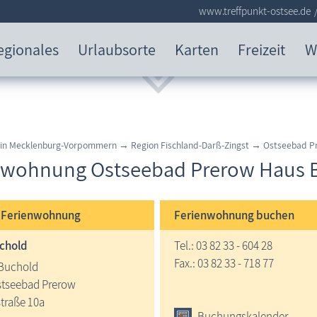
www.treffpunkt-ostsee.de
egionales
Urlaubsorte
Karten
Freizeit
W
 in Mecklenburg-Vorpommern → Region Fischland-Darß-Zingst → Ostseebad P
nwohnung Ostseebad Prerow Haus 
e
Ferienwohnung
Ferienwohnung buchen
chold
Tel.: 03 82 33 - 604 28
Fax.: 03 82 33 - 718 77
 Buchold
stseebad Prerow
traße 10a
Buchungskalender