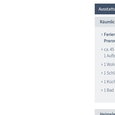
Ausstatt
Räumlic
Ferie
Prer
ca. 45
1 Auf
1 Woh
1 Sch
1 Küc
1 Bad
Heimele