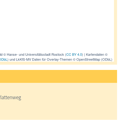
ild © Hanse- und Universitätsstadt Rostock (
CC BY 4.0
) | Kartendaten ©
ODbL
) und LkKfS-MV Daten für Overlay-Themen © OpenStreetMap (ODbL)
 Plattenweg