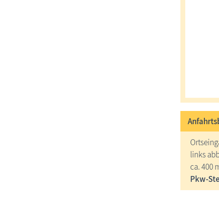
Anfahrts
Ortseing
links ab
ca. 400 m
Pkw-Stel