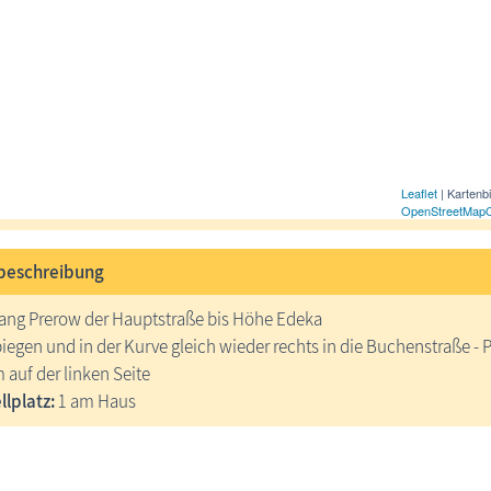
Leaflet
| Kartenb
OpenStreetMap
beschreibung
ang Prerow der Hauptstraße bis Höhe Edeka
biegen und in der Kurve gleich wieder rechts in die Buchenstraße -
 auf der linken Seite
lplatz:
1 am Haus