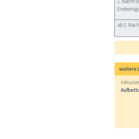
1. Nacht (
Endreinig
ab 2. Nach
weitere 
inklusiv
Aufbett