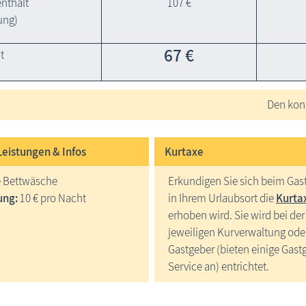
enthält
107 €
ung)
67 €
t
Den konk
Leistungen & Infos
Kurtaxe
e Bettwäsche
Erkundigen Sie sich beim Gas
ung:
10 € pro Nacht
in Ihrem Urlaubsort die
Kurta
erhoben wird. Sie wird bei der
jeweiligen Kurverwaltung ode
Gastgeber (bieten einige Gast
Service an) entrichtet.