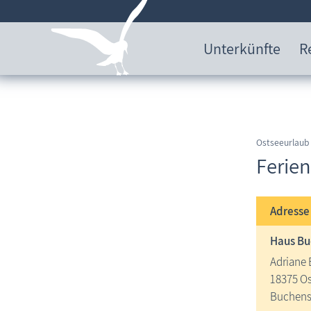
Unterkünfte
R
Ostseeurlaub
Ferie
Adress
Haus Bu
Adriane
18375 O
Buchens