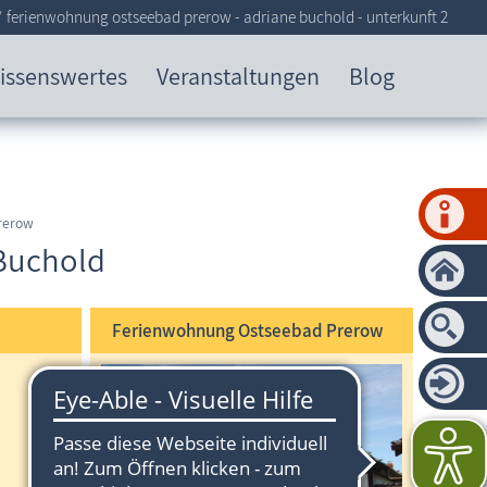
ferienwohnung ostseebad prerow - adriane buchold - unterkunft 2
issenswertes
Veranstaltungen
Blog
rerow
Buchold
Ferienwohnung Ostseebad Prerow