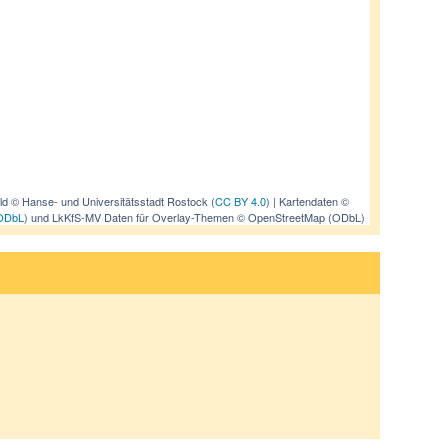
ild © Hanse- und Universitätsstadt Rostock (
CC BY 4.0
) | Kartendaten ©
ODbL
) und LkKfS-MV Daten für Overlay-Themen © OpenStreetMap (ODbL)