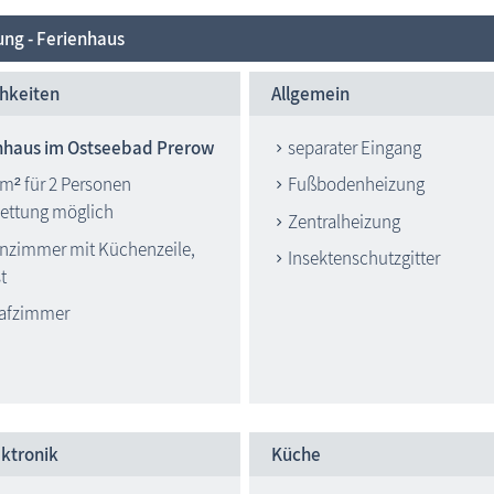
ung - Ferienhaus
hkeiten
Allgemein
nhaus im Ostseebad Prerow
separater Eingang
 m² für 2 Personen
Fußbodenheizung
bettung möglich
Zentralheizung
nzimmer mit Küchenzeile,
Insektenschutzgitter
t
lafzimmer
ktronik
Küche