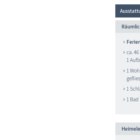
Ausstatt
Räumlic
Ferie
ca. 46
1 Auf
1 Woh
geflies
1 Sch
1 Bad
Heimele