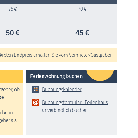
75 €
70 €
50 €
45 €
reten Endpreis erhalten Sie vom Vermieter/Gastgeber.
Ferienwohnung buchen
tgeber, ob
Buchungskalender
xe
Buchungsformular - Ferienhaus
unverbindlich buchen
r beim
geber als