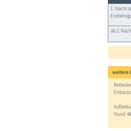
1. Nacht (
Endreinig
ab 2. Nach
weitere 
Bettwäs
Erstauss
Aufbettu
Hund: 4€