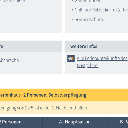
schaftsspiele
Gartenmöbel
Grill- und Sitzecke im Garte
Sonnenschirm
re
weitere Infos
Alle Ferienunterkünfte des
Absprache
Gastgebers
Ferienhaus : 2
Personen, Selbstverpflegung
einigung von 25 € ist in der 1. Nacht enthalten.
2 Personen
A - Haupt­saison
B - 