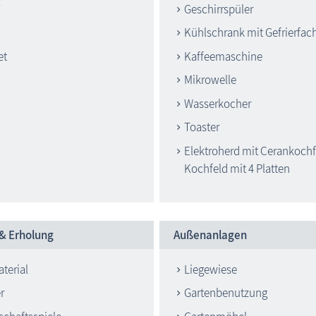
Geschirrspüler
Kühlschrank mit Gefrierfac
et
Kaffeemaschine
Mikrowelle
Wasserkocher
Toaster
Elektroherd mit Cerankochf
Kochfeld mit 4 Platten
 & Erholung
Außenanlagen
terial
Liegewiese
r
Gartenbenutzung