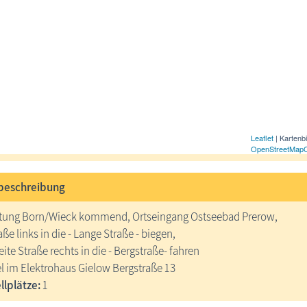
Leaflet
| Kartenb
OpenStreetMap
beschreibung
htung Born/Wieck kommend, Ortseingang Ostseebad Prerow,
aße links in die - Lange Straße - biegen,
ite Straße rechts in die - Bergstraße- fahren
l im Elektrohaus Gielow Bergstraße 13
lplätze:
1