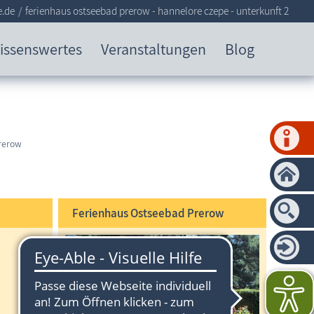
e.de
ferienhaus ostseebad prerow - hannelore czepe - unterkunft 2
issenswertes
Veranstaltungen
Blog
rerow
Ferienhaus Ostseebad Prerow