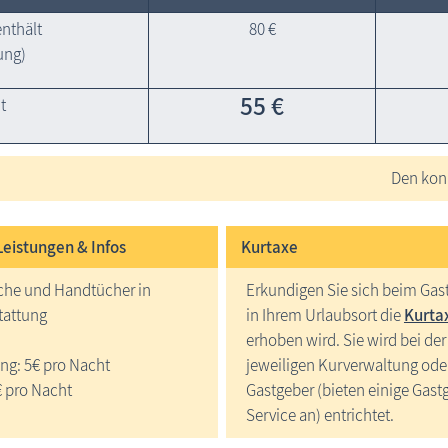
enthält
80 €
ung)
55 €
t
Den konk
Leistungen & Infos
Kurtaxe
che und Handtücher in
Erkundigen Sie sich beim Gas
tattung
in Ihrem Urlaubsort die
Kurta
erhoben wird. Sie wird bei der
ng: 5€ pro Nacht
jeweiligen Kurverwaltung ode
 pro Nacht
Gastgeber (bieten einige Gast
Service an) entrichtet.