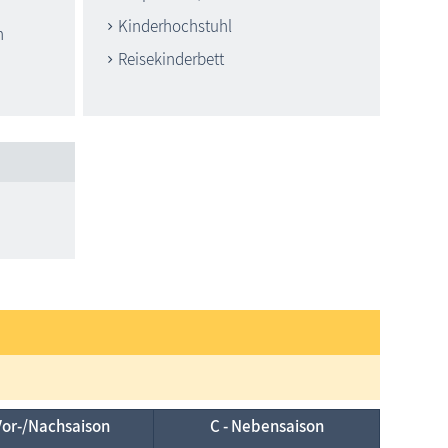
Kinderhochstuhl
n
Reisekinderbett
Vor-/Nach­saison
C - Neben­saison