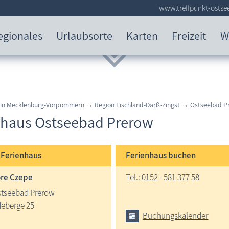
www.treffpunkt-ostse
egionales
Urlaubsorte
Karten
Freizeit
W
 in Mecklenburg-Vorpommern → Region Fischland-Darß-Zingst → Ostseebad P
nhaus Ostseebad Prerow
e
Ferienhaus
Ferienhaus buchen
re Czepe
Tel.: 0152 - 581 377 58
stseebad Prerow
eberge 25
Buchungskalender