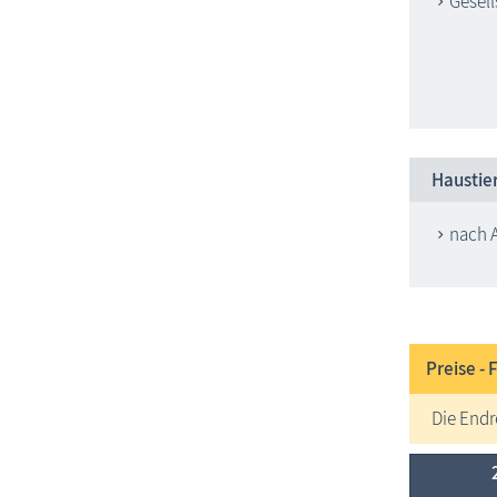
Gesell
Haustie
nach 
Preise - 
Die Endr