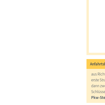
Anfahrts
aus Ric
erste Str
dann zwe
Schlüsse
Pkw-Stel