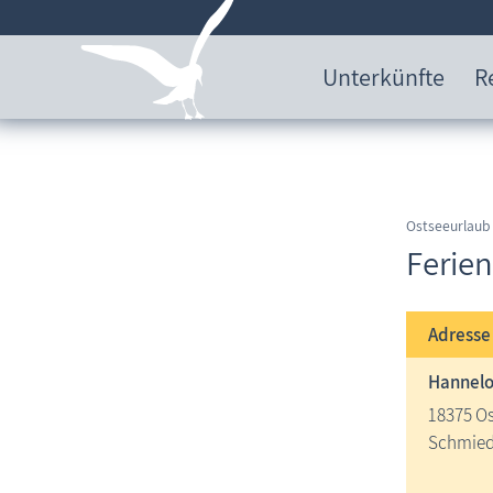
Unterkünfte
R
Ostseeurlaub
Ferie
Adress
Hannelo
18375 O
Schmied