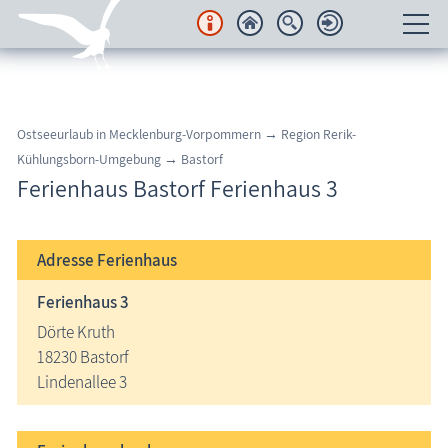
Unterkünfte
Regionales
Ostseeurlaub in Mecklenburg-Vorpommern → Region Rerik-
Kühlungsborn-Umgebung → Bastorf
Urlaubsorte
Ferienhaus Bastorf Ferienhaus 3
Karten
Adresse
Ferienhaus
Freizeit
Ferienhaus 3
Wissenswertes
Dörte Kruth
18230 Bastorf
Veranstaltungen
Lindenallee 3
Blog