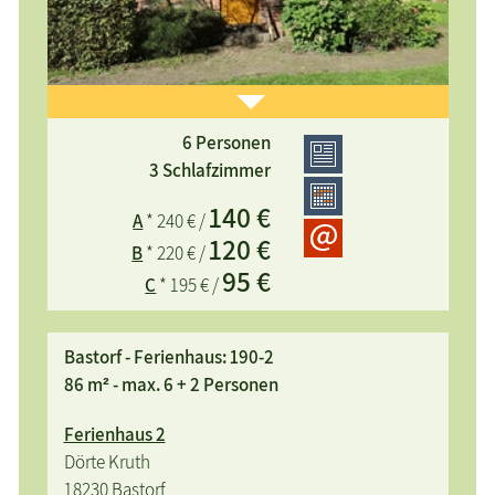
6 Personen
3 Schlafzimmer
140 €
A
* 240 € /
komfortables, im Landhausstil eingerichtetes
120 €
B
* 220 € /
Ferienhaus, auf einem idyllischen 3800 m²
95 €
C
* 195 € /
Naturgrundstück in ruhiger Lage, viel Platz zum
Spielen und Toben
Bastorf - Ferienhaus: 190-2
86 m² - max. 6 + 2 Personen
Ferienhaus 2
Dörte Kruth
18230 Bastorf