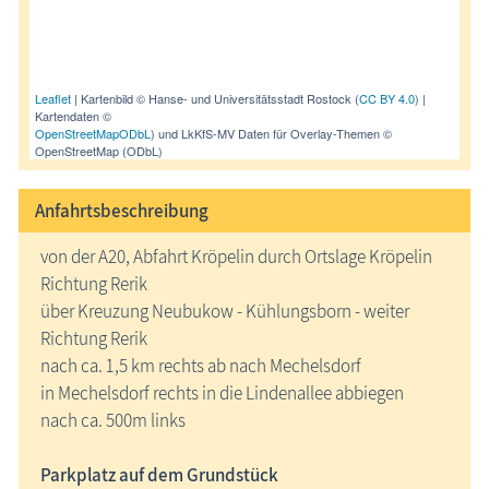
Leaflet
| Kartenbild © Hanse- und Universitätsstadt Rostock (
CC BY 4.0
) |
Kartendaten ©
OpenStreetMap
ODbL
) und LkKfS-MV Daten für Overlay-Themen ©
OpenStreetMap (ODbL)
Anfahrtsbeschreibung
von der A20, Abfahrt Kröpelin durch Ortslage Kröpelin
Richtung Rerik
über Kreuzung Neubukow - Kühlungsborn - weiter
Richtung Rerik
nach ca. 1,5 km rechts ab nach Mechelsdorf
in Mechelsdorf rechts in die Lindenallee abbiegen
nach ca. 500m links
Parkplatz auf dem Grundstück