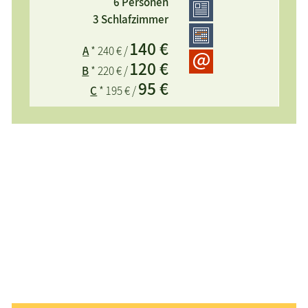
6 Personen
3 Schlafzimmer
140 €
A
* 240 € /
Rabatt!
komfortables, im Landhausstil
120 €
B
* 220 € /
eingerichtetes Ferienhaus, auf einem idyllischen
95 €
C
* 195 € /
3800 m² Naturgrundstück in ruhiger Lage, viel Platz
zum Spielen + Toben