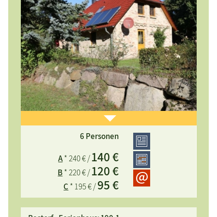
6 Personen
komfortables, im Landhausstil eingerichtetes
140 €
A
* 240 € /
Ferienhaus, auf einem idyllischen 3800 m²
120 €
Naturgrundstück in ruhiger Lage, viel Platz zum
B
* 220 € /
95 €
Spielen und Toben
C
* 195 € /