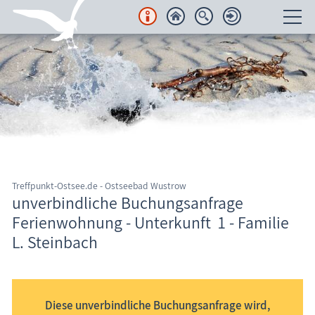
Unterkünfte
Regionales
Urlaubsorte
Karten
Treffpunkt-Ostsee.de - Ostseebad Wustrow
Freizeit
unverbindliche Buchungsanfrage
Ferienwohnung - Unterkunft 1 - Familie
Wissenswertes
L. Steinbach
Informationssystem Fischland-Darß-Zingst
Veranstaltungen
Blog
Diese unverbindliche Buchungsanfrage wird,