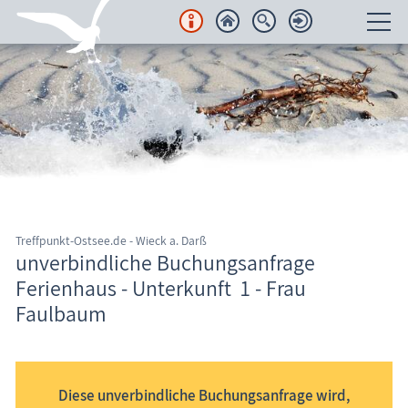
Unterkünfte
Regionales
Urlaubsorte
Karten
Treffpunkt-Ostsee.de - Wieck a. Darß
Freizeit
unverbindliche Buchungsanfrage
Ferienhaus - Unterkunft 1 - Frau
Wissenswertes
Faulbaum
Informationssystem Fischland-Darß-Zingst
Veranstaltungen
Blog
Diese unverbindliche Buchungsanfrage wird,