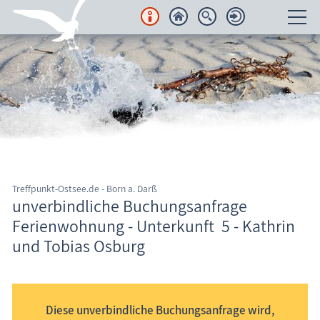
Unterkünfte
Regionales
Urlaubsorte
Karten
Treffpunkt-Ostsee.de - Born a. Darß
Freizeit
unverbindliche Buchungsanfrage
Ferienwohnung - Unterkunft 5 - Kathrin
Wissenswertes
und Tobias Osburg
Informationssystem Fischland-Darß-Zingst
Veranstaltungen
Blog
Diese unverbindliche Buchungsanfrage wird,