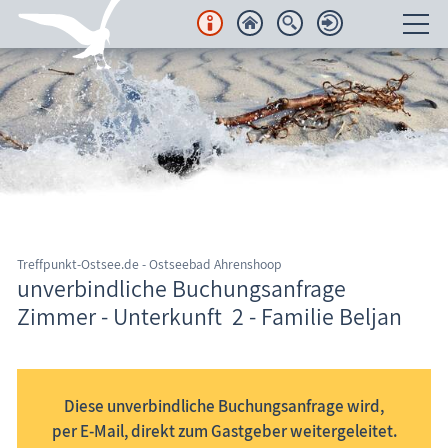
Unterkünfte
Regionales
Urlaubsorte
Karten
Treffpunkt-Ostsee.de - Ostseebad Ahrenshoop
Freizeit
unverbindliche Buchungsanfrage
Zimmer - Unterkunft 2 - Familie Beljan
Wissenswertes
Informationssystem Fischland-Darß-Zingst
Veranstaltungen
Diese unverbindliche Buchungsanfrage wird,
Blog
per E-Mail, direkt zum Gastgeber weitergeleitet.