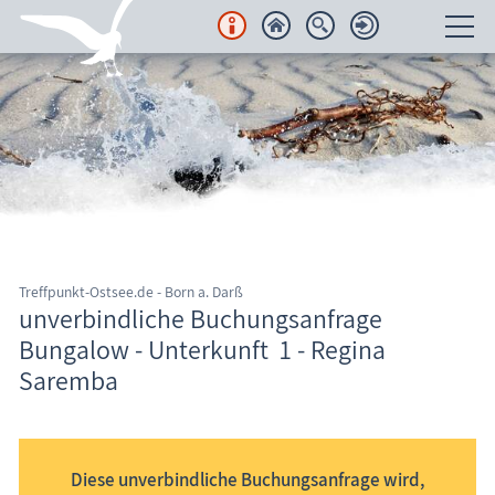
Unterkünfte
Regionales
Urlaubsorte
Karten
Treffpunkt-Ostsee.de - Born a. Darß
Freizeit
unverbindliche Buchungsanfrage
Bungalow - Unterkunft 1 - Regina
Wissenswertes
Saremba
Informationssystem Fischland-Darß-Zingst
Veranstaltungen
Blog
Diese unverbindliche Buchungsanfrage wird,