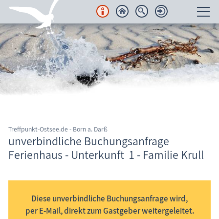
Unterkünfte
Regionales
Urlaubsorte
Karten
Treffpunkt-Ostsee.de - Born a. Darß
Freizeit
unverbindliche Buchungsanfrage
Ferienhaus - Unterkunft 1 - Familie Krull
Wissenswertes
Informationssystem Fischland-Darß-Zingst
Veranstaltungen
Diese unverbindliche Buchungsanfrage wird,
Blog
per E-Mail, direkt zum Gastgeber weitergeleitet.