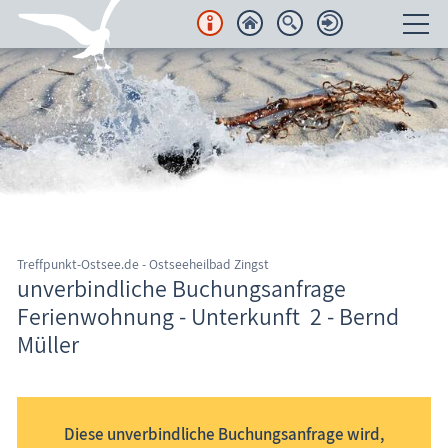
Unterkünfte
Regionales
Urlaubsorte
Karten
Treffpunkt-Ostsee.de - Ostseeheilbad Zingst
Freizeit
unverbindliche Buchungsanfrage
Ferienwohnung - Unterkunft 2 - Bernd
Wissenswertes
Müller
Informationssystem Fischland-Darß-Zingst
Veranstaltungen
Blog
Diese unverbindliche Buchungsanfrage wird,