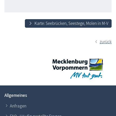
Karte: Seebrücken, Seestege, Molen in M-V
zurück
Allgemeines
Anfragen