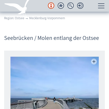
Region: Ostsee → Mecklenburg-Vorpommern
Unterkünfte
Regionales
Seebrücken / Molen entlang der Ostsee
Urlaubsorte
Karten
Freizeit
Wissenswertes
Veranstaltungen
Blog