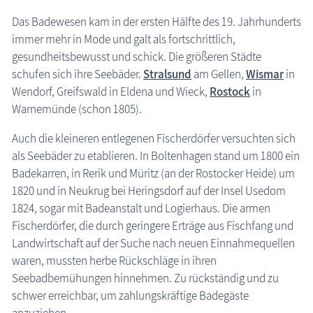
Das Badewesen kam in der ersten Hälfte des 19. Jahrhunderts
immer mehr in Mode und galt als fortschrittlich,
gesundheitsbewusst und schick. Die größeren Städte
schufen sich ihre Seebäder.
Stralsund
am Gellen,
Wismar
in
Wendorf, Greifswald in Eldena und Wieck,
Rostock
in
Warnemünde (schon 1805).
Auch die kleineren entlegenen Fischerdörfer versuchten sich
als Seebäder zu etablieren. In Boltenhagen stand um 1800 ein
Badekarren, in Rerik und Müritz (an der Rostocker Heide) um
1820 und in Neukrug bei Heringsdorf auf der Insel Usedom
1824, sogar mit Badeanstalt und Logierhaus. Die armen
Fischerdörfer, die durch geringere Erträge aus Fischfang und
Landwirtschaft auf der Suche nach neuen Einnahmequellen
waren, mussten herbe Rückschläge in ihren
Seebadbemühungen hinnehmen. Zu rückständig und zu
schwer erreichbar, um zahlungskräftige Badegäste