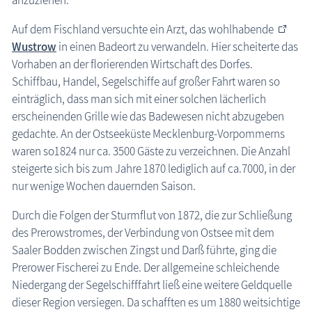
anzuziehen.
Auf dem Fischland versuchte ein Arzt, das wohlhabende
Wustrow
in einen Badeort zu verwandeln. Hier scheiterte das
Vorhaben an der florierenden Wirtschaft des Dorfes.
Schiffbau, Handel, Segelschiffe auf großer Fahrt waren so
einträglich, dass man sich mit einer solchen lächerlich
erscheinenden Grille wie das Badewesen nicht abzugeben
gedachte. An der Ostseeküste Mecklenburg-Vorpommerns
waren so1824 nur ca. 3500 Gäste zu verzeichnen. Die Anzahl
steigerte sich bis zum Jahre 1870 lediglich auf ca.7000, in der
nur wenige Wochen dauernden Saison.
Durch die Folgen der Sturmflut von 1872, die zur Schließung
des Prerowstromes, der Verbindung von Ostsee mit dem
Saaler Bodden zwischen Zingst und Darß führte, ging die
Prerower Fischerei zu Ende. Der allgemeine schleichende
Niedergang der Segelschifffahrt ließ eine weitere Geldquelle
dieser Region versiegen. Da schafften es um 1880 weitsichtige