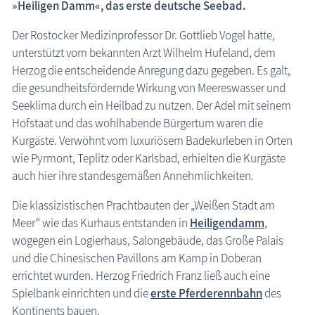
»Heiligen Damm«, das erste deutsche Seebad.
Ostsee, allgemein
Der Rostocker Medizinprofessor Dr. Gottlieb Vogel hatte,
Bäderwesen
unterstützt vom bekannten Arzt Wilhelm Hufeland, dem
Badekultur
Herzog die entscheidende Anregung dazu gegeben. Es galt,
die gesundheitsfördernde Wirkung von Meereswasser und
Bademoden
Seeklima durch ein Heilbad zu nutzen. Der Adel mit seinem
Blaue Flagge
Hofstaat und das wohlhabende Bürgertum waren die
Strandvogt
Kurgäste. Verwöhnt vom luxuriösem Badekurleben in Orten
Zwickelerlass
wie Pyrmont, Teplitz oder Karlsbad, erhielten die Kurgäste
Baderegeln
auch hier ihre standesgemäßen Annehmlichkeiten.
Geschichtliches
Die klassizistischen Prachtbauten der „Weißen Stadt am
Küstenschutz
Meer“ wie das Kurhaus entstanden in
Heiligendamm
,
wogegen ein Logierhaus, Salongebäude, das Große Palais
Küstenschutzbauten
und die Chinesischen Pavillons am Kamp in Doberan
Strandfunde
errichtet wurden. Herzog Friedrich Franz ließ auch eine
die Natur erleben
Spielbank einrichten und die
erste Pferderennbahn
des
Kontinents bauen.
Geschichten, Märchen & Sagen