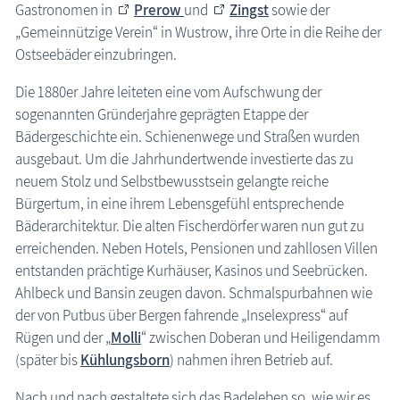
Gastronomen in
Prerow
und
Zingst
sowie der
„Gemeinnützige Verein“ in Wustrow, ihre Orte in die Reihe der
Ostseebäder einzubringen.
Die 1880er Jahre leiteten eine vom Aufschwung der
sogenannten Gründerjahre geprägten Etappe der
Bädergeschichte ein. Schienenwege und Straßen wurden
ausgebaut. Um die Jahrhundertwende investierte das zu
neuem Stolz und Selbstbewusstsein gelangte reiche
Bürgertum, in eine ihrem Lebensgefühl entsprechende
Bäderarchitektur. Die alten Fischerdörfer waren nun gut zu
erreichenden. Neben Hotels, Pensionen und zahllosen Villen
entstanden prächtige Kurhäuser, Kasinos und Seebrücken.
Ahlbeck und Bansin zeugen davon. Schmalspurbahnen wie
der von Putbus über Bergen fahrende „Inselexpress“ auf
Rügen und der „
Molli
“ zwischen Doberan und Heiligendamm
(später bis
Kühlungsborn
) nahmen ihren Betrieb auf.
Nach und nach gestaltete sich das Badeleben so, wie wir es