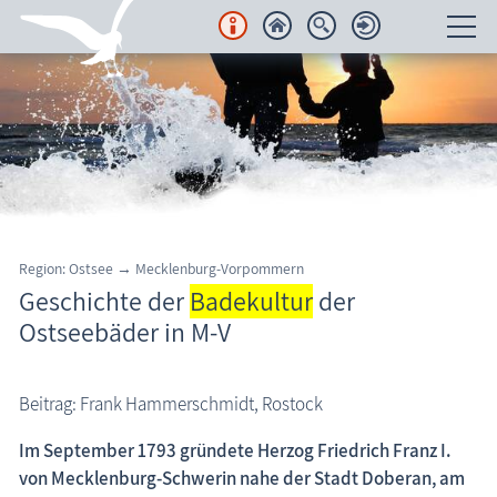
Unterkünfte
Regionales
Urlaubsorte
Karten
Region: Ostsee → Mecklenburg-Vorpommern
Geschichte der
Badekultur
der
Freizeit
Ostseebäder in M-V
Wissenswertes
Beitrag: Frank Hammerschmidt, Rostock
Aktuelles
Im September 1793 gründete Herzog Friedrich Franz I.
FKK-Strände
von Mecklenburg-Schwerin nahe der Stadt Doberan, am
den Strand erleben
Wissenswertes