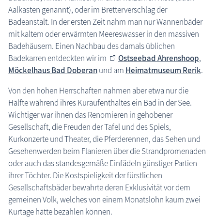
Aalkasten genannt), oder im Bretterverschlag der
Badeanstalt. In der ersten Zeit nahm man nur Wannenbäder
mit kaltem oder erwärmten Meereswasser in den massiven
Badehäusern. Einen Nachbau des damals üblichen
Badekarren entdeckten wir im
Ostseebad Ahrenshoop
,
Möckelhaus Bad Doberan
und am
Heimatmuseum Rerik
.
Von den hohen Herrschaften nahmen aber etwa nur die
Hälfte während ihres Kuraufenthaltes ein Bad in der See.
Wichtiger war ihnen das Renomieren in gehobener
Gesellschaft, die Freuden der Tafel und des Spiels,
Kurkonzerte und Theater, die Pferderennen, das Sehen und
Gesehenwerden beim Flanieren über die Strandpromenaden
oder auch das standesgemäße Einfädeln günstiger Partien
ihrer Töchter. Die Kostspieligkeit der fürstlichen
Gesellschaftsbäder bewahrte deren Exklusivität vor dem
gemeinen Volk, welches von einem Monatslohn kaum zwei
Kurtage hätte bezahlen können.