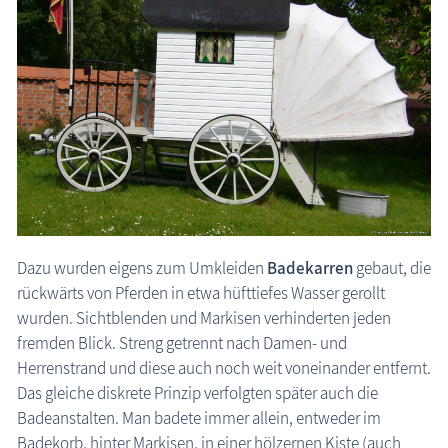
Dazu wurden eigens zum Umkleiden
Badekarren
gebaut, die
rückwärts von Pferden in etwa hüfttiefes Wasser gerollt
wurden. Sichtblenden und Markisen verhinderten jeden
fremden Blick. Streng getrennt nach Damen- und
Herrenstrand und diese auch noch weit voneinander entfernt.
Das gleiche diskrete Prinzip verfolgten später auch die
Badeanstalten. Man badete immer allein, entweder im
Badekorb, hinter Markisen, in einer hölzernen Kiste (auch