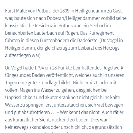
Kranich Grus grus
Fürst Malte von Putbus, der 1809 in Heilligendamm zu Gast
war, baute sich nach Doberan/Heiligendammer Vorbild seine
Maritimes
klassizistische Residenz in Putbus und ein Seebad im
Sehenswertes
benachbarten Lauterbach auf Rügen. Das Kurregiment
führten in diesen Fürstenbädern die Badeärzte. (Dr. Vogel in
Traditionelles
Heiligendamm, der gleichzeitig zum Leibarzt des Herzogs
Zeitzeugen
aufgestiegen war)
Begriffe erklärt
Dr. Vogel hatte 1794 ein 18 Punkte beinhaltendes Regelwerk
für gesundes Baden veröffentlicht, welches auch in unseren
Veranstaltungen
Tagen eine gute Grundlage bildet. Nicht erhitzt, oder mit
vollem Magen ins Wasser zu gehen, desgleichen bei
Blog
Unpässlichkeit und akuter Krankheit nicht gleich ins kalte
Wasser zu springen, erst unterzutauchen, sich viel bewegen
und gut abzufrottieren … – Wer kennt das nicht! Auch rät er
aus kurärztlicher Sicht, nackend zu baden. Dies war
keineswegs skandalös oder unschicklich, da grundsätzlich