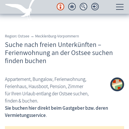
Unterkünfte
Suche nach freien Unterkünften
Region: Ostsee → Mecklenburg-Vorpommern
Suche nach freien Unterkünften –
Suche in Regionen
Ferienwohnung an der Ostsee suchen
Suche nach Ortschaft
finden buchen
Kranichtourismus
Ferienwohnungen neu im System
Appartement, Bungalow, Ferienwohnung,
Ferienhaus, Hausboot, Pension, Zimmer
Last minute
für Ihren Urlaub entlang der Ostsee suchen,
Buchungsbedingungen
finden & buchen.
Sie buchen hier direkt beim Gastgeber bzw. deren
Ferienwohnung inserieren
Vermietungsservice
.
Regionales