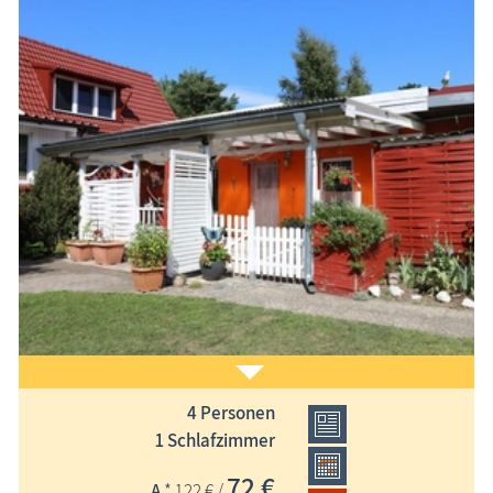
4 Personen
Ferienwohnung in ruhiger, idyllischer Lage, überdachte
1 Schlafzimmer
Terrasse, Grill, Kamin, W-LAN, Parkplatz auf dem Grundstück
72 €
A
* 122 € /