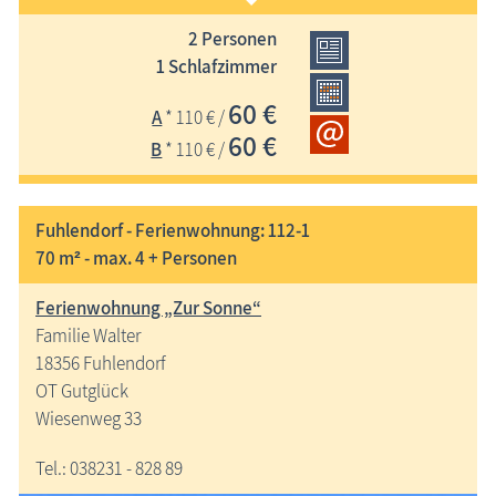
2 Personen
familiengeführte Ferienwohnung in ruhiger Umgebung, nur
1 Schlafzimmer
wenige 100 m zum Bodstedter Bodden mit kleinem Strand,
60 €
A
* 110 € /
eigener Pkw-Parkplatz auf dem Grundstück, W-LAN
60 €
kostenlos
B
* 110 € /
Fuhlendorf - Ferienwohnung: 112-1
70 m² - max. 4 + Personen
Ferienwohnung „Zur Sonne“
Familie Walter
18356 Fuhlendorf
OT Gutglück
Wiesenweg 33
Tel.: 038231 - 828 89