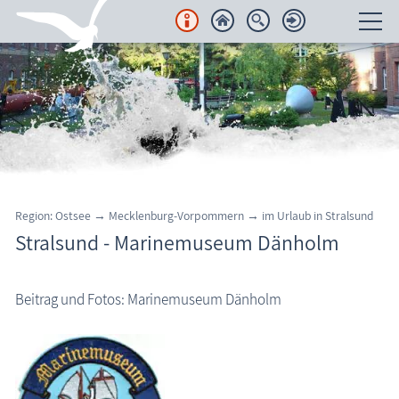
Unterkünfte
Regionales
Urlaubsorte
Karten
Region: Ostsee → Mecklenburg-Vorpommern →
im Urlaub in
Stralsund
Stralsund - Marinemuseum Dänholm
Freizeit
Wissenswertes
Beitrag und Fotos: Marinemuseum Dänholm
Veranstaltungen
Blog