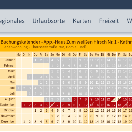
egionales
Urlaubsorte
Karten
Freizeit
W
Buchungskalender - App.-Haus Zum weißen Hirsch Nr. 1 - Kathr
Ferienwohnung - Chausseestraße 28a, Born a. Darß
Mo
Di
Mi
Do
Fr
Sa
So
Mo
Di
Mi
Do
Fr
Sa
So
Mo
Di
Mi
Do
Fr
Sa
S
Januar
1
2
3
4
5
6
7
8
9
10
11
12
13
14
15
16
17
1
Februar
1
2
3
4
5
6
7
8
9
10
11
12
13
14
1
März
1
2
3
4
5
6
7
8
9
10
11
12
13
14
1
April
1
2
3
4
5
6
7
8
9
10
11
12
13
14
15
16
17
18
1
Mai
1
2
3
4
5
6
7
8
9
10
11
12
13
14
15
16
1
Juni
1
2
3
4
5
6
7
8
9
10
11
12
13
14
15
16
17
18
19
20
2
Juli
1
2
3
4
5
6
7
8
9
10
11
12
13
14
15
16
17
18
1
August
1
2
3
4
5
6
7
8
9
10
11
12
13
14
15
1
September
1
2
3
4
5
6
7
8
9
10
11
12
13
14
15
16
17
18
19
2
Oktober
1
2
3
4
5
6
7
8
9
10
11
12
13
14
15
16
17
1
November
1
2
3
4
5
6
7
8
9
10
11
12
13
14
1
Dezember
1
2
3
4
5
6
7
8
9
10
11
12
13
14
15
16
17
18
19
2