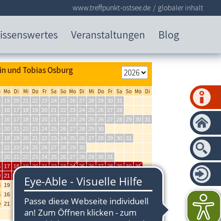
www.treffpunkt-ostsee.de
globaler inhalt
issenswertes
Veranstaltungen
Blog
in und Tobias Osburg
o
Mo
Di
Mi
Do
Fr
Sa
So
Mo
Di
Mi
Do
Fr
Sa
So
Mo
Di
8
19
20
21
22
23
24
25
26
27
28
29
30
31
5
16
17
18
19
20
21
22
23
24
25
26
27
28
5
16
17
18
19
20
21
22
23
24
25
26
27
28
29
30
31
9
20
21
22
23
24
25
26
27
28
29
30
7
18
19
20
21
22
23
24
25
26
27
28
29
30
31
1
22
23
24
25
26
27
28
29
30
9
20
21
22
23
24
25
26
27
28
29
30
31
6
17
18
19
20
21
22
23
24
25
26
27
28
29
30
31
0
21
22
23
24
25
26
27
28
29
30
8
19
20
21
22
23
24
25
26
27
28
29
30
31
5
16
17
18
19
20
21
22
23
24
25
26
27
28
29
30
0
21
22
23
24
25
26
27
28
29
30
31
letzte Aktualisierung: 15.07.2026