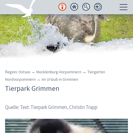
Unterkünfte
Regionales
Urlaubsorte
Karten
Region: Ostsee → Mecklenburg-Vorpommern
→ Tiergärten
Nordvorpommern
→
im Urlaub in Grimmen
Freizeit
Tierpark Grimmen
Wissenswertes
Quelle: Text: Tierpark Grimmen, Christin Trapp
Aktuelles
FKK-Strände
den Strand erleben