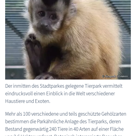
Heimattierpark Grimmen
die Natur erleben
Geschichten, Märchen & Sagen
Kranich Grus grus
Maritimes
Sehenswertes
MEGA-Suche Sehenswürdigkeiten
Aussichtstürme
Brunnen
Der inmitten des Stadtparkes gelegene Tierpark vermittelt
eindrucksvoll einen Einblick in die Welt verschiedener
Großsteingräber
Haustiere und Exoten.
Historische Bauwerke
Mehr als 100 verschiedene und teils geschützte Gehölzarten
Kirchen
bestimmen die Parkähnliche Anlage des Tierparks, deren
Lehrpfade
Bestand gegenwärtig 240 Tiere in 40 Arten auf einer Fläche
Leuchttürme