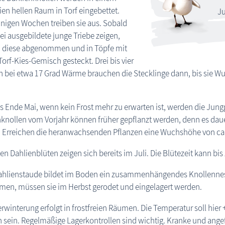
eien hellen Raum in Torf eingebettet.
Ju
nigen Wochen treiben sie aus. Sobald
ei ausgebildete junge Triebe zeigen,
 diese abgenommen und in Töpfe mit
orf-Kies-Gemisch gesteckt. Drei bis vier
bei etwa 17 Grad Wärme brauchen die Stecklinge dann, bis sie Wur
is Ende Mai, wenn kein Frost mehr zu erwarten ist, werden die Jung
knollen vom Vorjahr können früher gepflanzt werden, denn es dauert
. Erreichen die heranwachsenden Pflanzen eine Wuchshöhe von ca.
ten Dahlienblüten zeigen sich bereits im Juli. Die Blütezeit kann b
ahlienstaude bildet im Boden ein zusammenhängendes Knollennest
en, müssen sie im Herbst gerodet und eingelagert werden.
rwinterung erfolgt in frostfreien Räumen. Die Temperatur soll hier 
 sein. Regelmäßige Lagerkontrollen sind wichtig. Kranke und ange