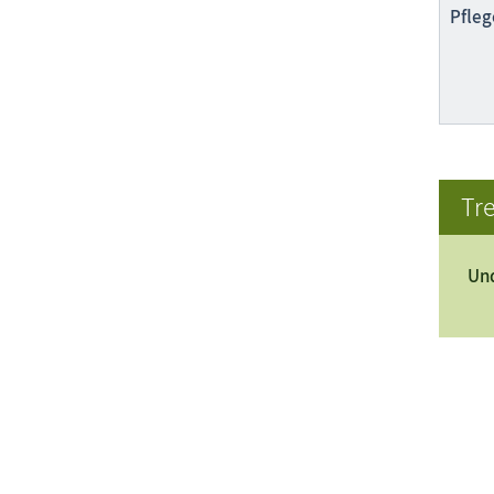
Pfleg
Tre
Und