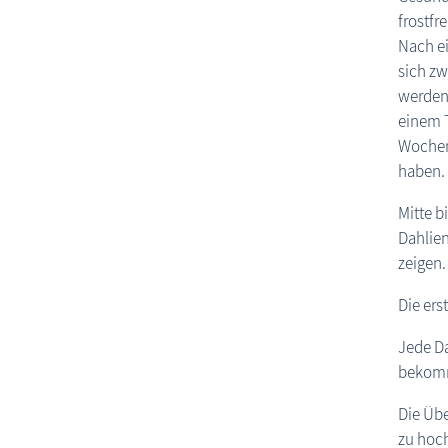
frostfr
Nach ei
sich zw
werden
einem T
Wochen 
haben.
Mitte b
Dahlien
zeigen
Die ers
Jede D
bekomm
Die Übe
zu hoch