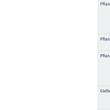
Pflan
Pflan
Pfla
Gieß