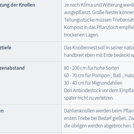
zung der Knollen
Je nach Klima und Witterung werden
ausgepflanzt. Große Nester können
Teilungsstücke müssen Triebansät
Kompost in das Pflanzloch empfie
trockenen Lagen.
ztiefe
Das Knollennest soll in seiner nat
handbreit eben mit Erde bedeckt 
nzenabstand
80 - 100 cm für hohe Sorten
60 - 70 cm für Pompon-, Ball-, Hal
30 - 40 cm für Mignondahlien
Den Anbindestock vor dem Einpfla
später nicht zu verletzen.
en
Dahlienknollen werden beim Pflan
ersten Triebe bei Bedarf gießen. Zw
die übrigen werden abgebrochen. 