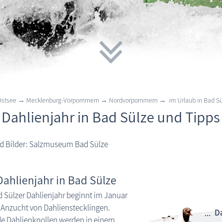
 Ostsee → Mecklenburg-Vorpommern → Nordvorpommern → im Urlaub in Bad Sü
 Dahlienjahr in Bad Sülze und Tipps
nd Bilder: Salzmuseum Bad Sülze
Dahlienjahr in Bad Sülze
 Sülzer Dahlienjahr beginnt im Januar
 Anzucht von Dahlienstecklingen.
Da
e Dahlienknollen werden in einem