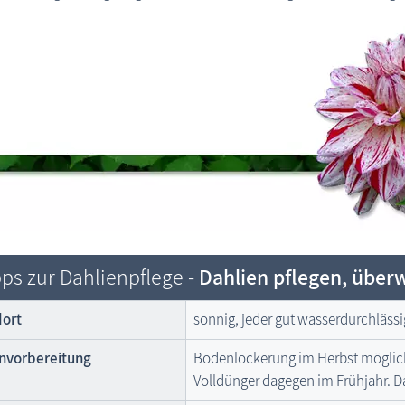
ps zur Dahlienpflege -
Dahlien pflegen, über
ort
sonnig, jeder gut wasserdurchlässi
nvorbereitung
Bodenlockerung im Herbst möglichst
Volldünger dagegen im Frühjahr. D