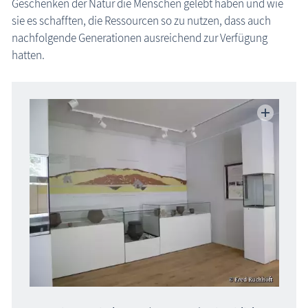
Geschenken der Natur die Menschen gelebt haben und wie
sie es schafften, die Ressourcen so zu nutzen, dass auch
die Natur erleben
nachfolgende Generationen ausreichend zur Verfügung
Golberg: Natur-Museum
Geschichten, Märchen & Sagen
hatten.
Kranich Grus grus
Maritimes
Sehenswertes
MEGA-Suche Sehenswürdigkeiten
Aussichtstürme
Brunnen
Großsteingräber
Historische Bauwerke
Kirchen
Lehrpfade
Leuchttürme