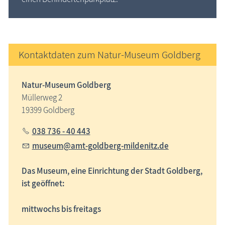
Kontaktdaten zum Natur-Museum Goldberg
Natur-Museum Goldberg
Müllerweg 2
19399 Goldberg
038 736 - 40 443
m
s
m
mt-g
ldb
rg-m
ld
n
tz
d
Das Museum
, eine Einrichtung der
Stadt Goldberg,
ist
geöffnet
:
mittwochs bis freitags