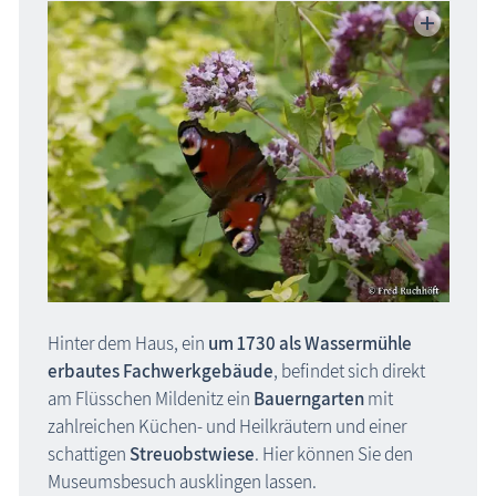
Hinter dem Haus, ein
um 1730 als Wassermühle
erbautes Fach­werk­gebäude
, befindet sich direkt
am Flüsschen Mildenitz ein
Bauerngarten
mit
zahlreichen Küchen- und Heilkräutern und einer
schattigen
Streu­obstwiese
. Hier können Sie den
Museumsbesuch ausklingen lassen.