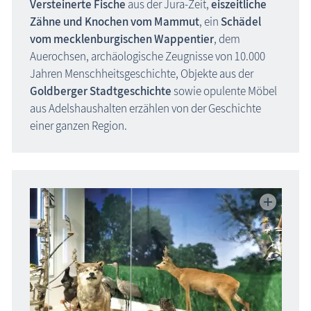
Versteinerte Fische
aus der Jura-Zeit,
eiszeitliche
Museen
Zähne und Knochen vom Mammut
, ein
Schädel
vom mecklenburgischen Wappentier
, dem
Fischland-Darß-Zingst
Auerochsen, archäologische Zeugnisse von 10.000
Nordvorpommern
Jahren Menschheitsgeschichte, Objekte aus der
Insel Hiddensee
Goldberger Stadtgeschichte
sowie opulente Möbel
Insel Rügen
aus Adelshaushalten erzählen von der Geschichte
Mecklenburgische Seenplatte
einer ganzen Region.
Nordwestmecklenburg
Rostock / Güstrow
Schwerin / Ludwigslust - Parchim
Vorpommern-Greifswald
Insel Usedom
ehemalige Museen
Naturzentren, Nationalparks
Parkanlagen & Gärten
Promenaden