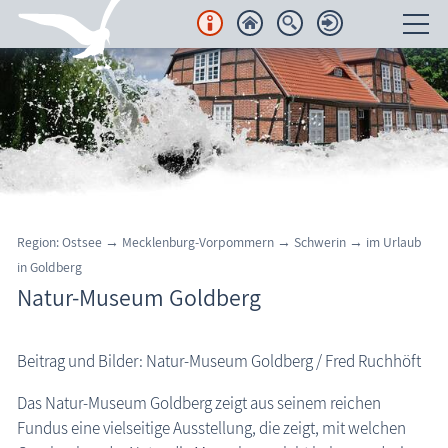
Unterkünfte
Regionales
Urlaubsorte
Karten
Region: Ostsee
→
Mecklenburg-Vorpommern
→
Schwerin
→
im Urlaub
in Goldberg
Freizeit
Natur-Museum Goldberg
Wissenswertes
Beitrag und Bilder: Natur-Museum Goldberg / Fred Ruchhöft
Aktuelles
Das Natur-Museum Goldberg zeigt aus seinem reichen
FKK-Strände
Fundus eine vielseitige Ausstellung, die zeigt, mit welchen
den Strand erleben