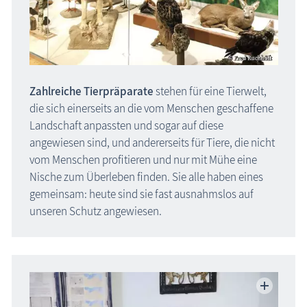
Schlösser & Burgen
Seebrücken, Molen
Sehenswertes »Dies und Das«
Steinkreise
Zahlreiche Tierpräparate
stehen für eine Tierwelt,
die sich einerseits an die vom Menschen geschaffene
Strandpromenaden, Flaniermeilen
Landschaft anpassten und sogar auf diese
Windmühlen, Mühlen
angewiesen sind, und andererseits für Tiere, die nicht
Zoo & Tierpark
vom Menschen profitieren und nur mit Mühe eine
Nische zum Überleben finden. Sie alle haben eines
ehemalige Sehenswürdigkeiten
gemeinsam: heute sind sie fast ausnahmslos auf
Traditionelles
unseren Schutz angewiesen.
Zeitzeugen
Begriffe erklärt
Veranstaltungen