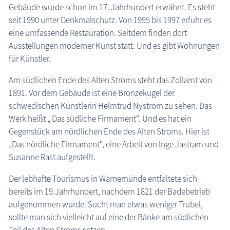
Gebäude wurde schon im 17. Jahrhundert erwähnt. Es steht
seit 1990 unter Denkmalschutz. Von 1995 bis 1997 erfuhr es
eine umfassende Restauration. Seitdem finden dort
Ausstellungen moderner Kunst statt. Und es gibt Wohnungen
für Künstler.
Am südlichen Ende des Alten Stroms steht das Zollamt von
1891. Vor dem Gebäude ist eine Bronzekugel der
schwedischen Künstlerin Helmtrud Nyström zu sehen. Das
Werk heißt „ Das südliche Firmament“. Und es hat ein
Gegenstück am nördlichen Ende des Alten Stroms. Hier ist
„Das nördliche Firmament“, eine Arbeit von Inge Jastram und
Susanne Rast aufgestellt.
Der lebhafte Tourismus in Warnemünde entfaltete sich
bereits im 19.Jahrhundert, nachdem 1821 der Badebetrieb
aufgenommen wurde. Sucht man etwas weniger Trubel,
sollte man sich vielleicht auf eine der Bänke am südlichen