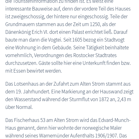
die Touristeninformation zu finden ist. Es weist eine
interessante Bauweise auf, denn der vordere Teil des Hauses
ist zweigeschossig, der hintere nur eingeschossig. Teile der
Grundmauern stammen aus der Zeit um 1250, als der
Dänenkönig Erich VI. dort einen Palast errichtet ließ. Darauf
baute man dann die Vogtei. Seit 1605 bezog ein Stadtvogt
eine Wohnung in dem Gebäude. Seine Tätigkeit beinhaltete
vornehmlich, Verordnungen des Rostocker Stadtrates
durchzusetzen. Gäste sollte hier eine Unterkunft finden bzw.
mit Essen bewirtet werden.
Das Lotsenhaus an der Zufahrt zum Alten Strom stammt aus
dem 19. Jahrhundert. Eine Markierung an der Hauswand zeigt
den Wasserstand während der Sturmflut von 1872 an, 2,43 m
über Normal.
Das Fischerhaus 53 am Alten Strom wird das Edvard-Munch-
Haus genannt, denn hier wohnte der norwegische Maler
während seines Warnemünder Aufenthalts 1906/1907. Das