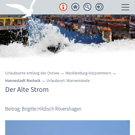
Unterkünfte
Regionales
Urlaubsorte
Karten
Urlaubsorte entlang der Ostsee
→ Mecklenburg-Vorpommern
→
Hansestadt Rostock
→
Urlaubsort:
Warnemünde
Freizeit
Der Alte Strom
Wissenswertes
Beitrag: Brigitte Hildisch Rövershagen
Veranstaltungen
Warnemünde: Alter Strom
Blog