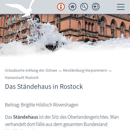
Unterkünfte
Regionales
Urlaubsorte
Karten
Urlaubsorte entlang der Ostsee
→ Mecklenburg-Vorpommern
→
Hansestadt Rostock
Freizeit
Das Ständehaus in Rostock
Wissenswertes
Beitrag: Brigitte Hildisch Rövershagen
Veranstaltungen
Das
Ständehaus
ist der Sitz des Oberlandesgerichtes. Man
verhandelt dort Fälle aus dem gesamten Bundesland
Blog