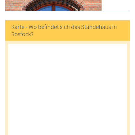
Karte - Wo befindet sich das Ständehaus in
Rostock?