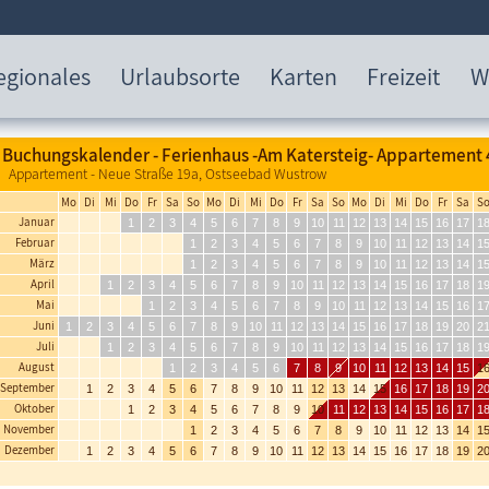
egionales
Urlaubsorte
Karten
Freizeit
W
Buchungskalender - Ferienhaus -Am Katersteig- Appartement 4
Appartement - Neue Straße 19a, Ostseebad Wustrow
Mo
Di
Mi
Do
Fr
Sa
So
Mo
Di
Mi
Do
Fr
Sa
So
Mo
Di
Mi
Do
Fr
Sa
S
Januar
1
2
3
4
5
6
7
8
9
10
11
12
13
14
15
16
17
1
Februar
1
2
3
4
5
6
7
8
9
10
11
12
13
14
1
März
1
2
3
4
5
6
7
8
9
10
11
12
13
14
1
April
1
2
3
4
5
6
7
8
9
10
11
12
13
14
15
16
17
18
1
Mai
1
2
3
4
5
6
7
8
9
10
11
12
13
14
15
16
1
Juni
1
2
3
4
5
6
7
8
9
10
11
12
13
14
15
16
17
18
19
20
2
Juli
1
2
3
4
5
6
7
8
9
10
11
12
13
14
15
16
17
18
1
August
1
2
3
4
5
6
7
8
9
10
11
12
13
14
15
1
September
1
2
3
4
5
6
7
8
9
10
11
12
13
14
15
16
17
18
19
2
Oktober
1
2
3
4
5
6
7
8
9
10
11
12
13
14
15
16
17
1
November
1
2
3
4
5
6
7
8
9
10
11
12
13
14
1
Dezember
1
2
3
4
5
6
7
8
9
10
11
12
13
14
15
16
17
18
19
2