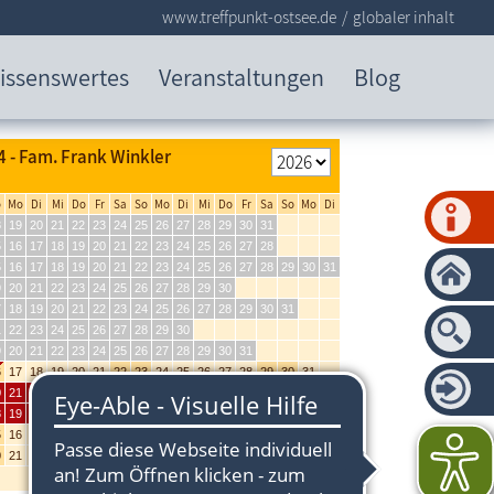
www.treffpunkt-ostsee.de
globaler inhalt
issenswertes
Veranstaltungen
Blog
 - Fam. Frank Winkler
o
Mo
Di
Mi
Do
Fr
Sa
So
Mo
Di
Mi
Do
Fr
Sa
So
Mo
Di
8
19
20
21
22
23
24
25
26
27
28
29
30
31
5
16
17
18
19
20
21
22
23
24
25
26
27
28
5
16
17
18
19
20
21
22
23
24
25
26
27
28
29
30
31
9
20
21
22
23
24
25
26
27
28
29
30
7
18
19
20
21
22
23
24
25
26
27
28
29
30
31
1
22
23
24
25
26
27
28
29
30
9
20
21
22
23
24
25
26
27
28
29
30
31
6
17
18
19
20
21
22
23
24
25
26
27
28
29
30
31
0
21
22
23
24
25
26
27
28
29
30
8
19
20
21
22
23
24
25
26
27
28
29
30
31
5
16
17
18
19
20
21
22
23
24
25
26
27
28
29
30
0
21
22
23
24
25
26
27
28
29
30
31
letzte Aktualisierung: 15.07.2026