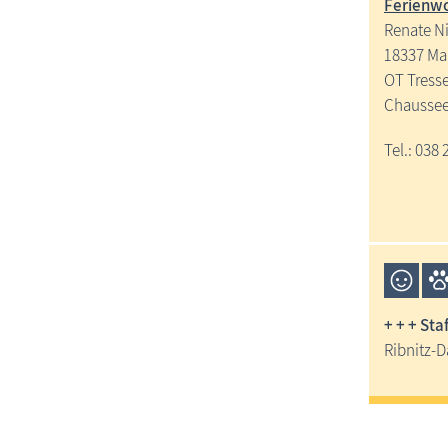
Ferienwo
Renate N
18337 Ma
OT Tress
Chaussee
Tel.: 038 
+ + + Sta
Ribnitz-D