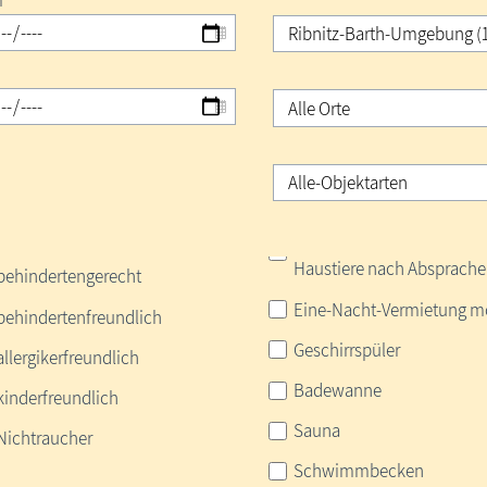
m
Haustiere nach Absprache
behindertengerecht
Eine-Nacht-Vermietung m
behindertenfreundlich
Geschirrspüler
allergikerfreundlich
Badewanne
kinderfreundlich
Sauna
Nichtraucher
Schwimmbecken