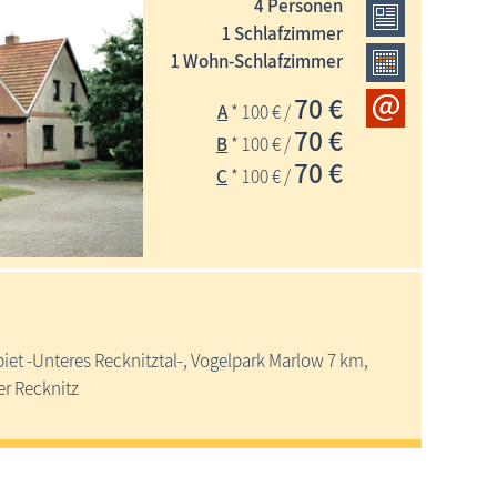
4 Personen
1 Schlafzimmer
1 Wohn-Schlafzimmer
70 €
A
* 100 € /
70 €
B
* 100 € /
70 €
C
* 100 € /
et -Unteres Recknitztal-, Vogelpark Marlow 7 km,
r Recknitz