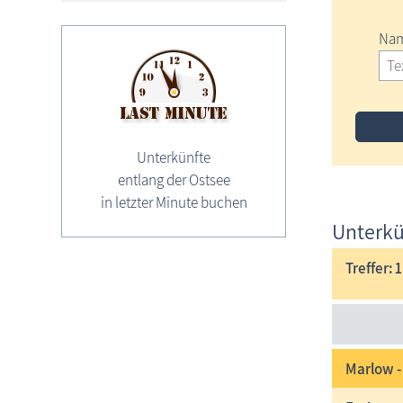
Nam
Unterkünfte
entlang der Ostsee
in letzter Minute buchen
Unterkü
Treffer: 1
Marlow -