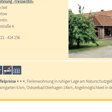
hnung -Tressentin-
ickel
rlow
entin
straße 4
221 - 424 256
ffelpreise + + +
, Ferienwohnung in ruhiger Lage am Naturschutzgebi
amgarten 6 km, Ostseebad Dierhagen 14km, Angelmöglichkeit in de