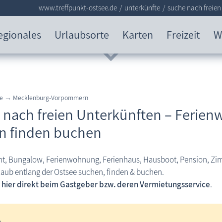
www.treffpunkt-ostsee.de
unterkünfte
suche nach freien
egionales
Urlaubsorte
Karten
Freizeit
W
see → Mecklenburg-Vorpommern
 nach freien Unterkünften – Ferie
n finden buchen
t, Bungalow, Ferienwohnung, Ferienhaus, Hausboot, Pension, Z
rlaub entlang der Ostsee suchen, finden & buchen.
 hier direkt beim Gastgeber bzw. deren Vermietungsservice
.