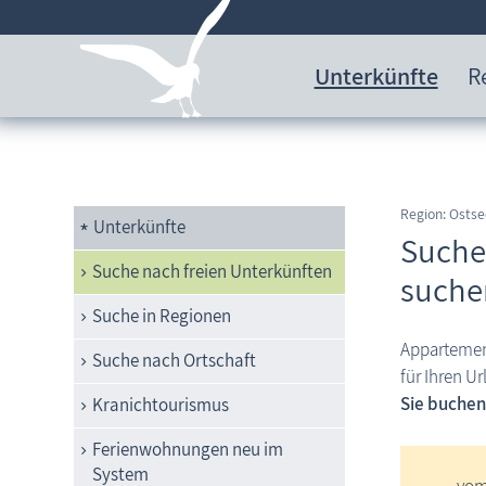
Unterkünfte
R
Region: Ost
Unterkünfte
Suche
Suche nach freien Unterkünften
suche
Suche in Regionen
Appartemen
Suche nach Ortschaft
für Ihren U
Sie buchen
Kranichtourismus
Ferienwohnungen neu im
System