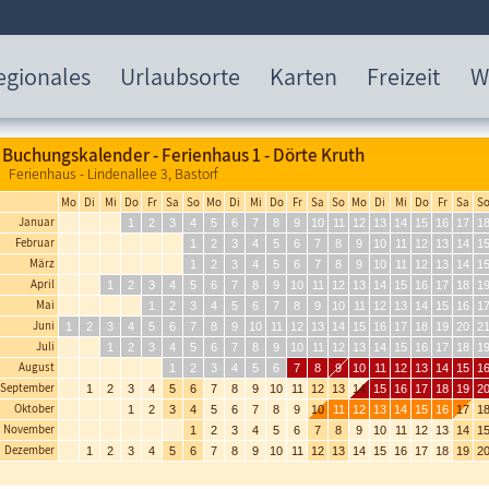
egionales
Urlaubsorte
Karten
Freizeit
W
Buchungskalender - Ferienhaus 1 - Dörte Kruth
Ferienhaus - Lindenallee 3, Bastorf
Mo
Di
Mi
Do
Fr
Sa
So
Mo
Di
Mi
Do
Fr
Sa
So
Mo
Di
Mi
Do
Fr
Sa
S
Januar
1
2
3
4
5
6
7
8
9
10
11
12
13
14
15
16
17
1
Februar
1
2
3
4
5
6
7
8
9
10
11
12
13
14
1
März
1
2
3
4
5
6
7
8
9
10
11
12
13
14
1
April
1
2
3
4
5
6
7
8
9
10
11
12
13
14
15
16
17
18
1
Mai
1
2
3
4
5
6
7
8
9
10
11
12
13
14
15
16
1
Juni
1
2
3
4
5
6
7
8
9
10
11
12
13
14
15
16
17
18
19
20
2
Juli
1
2
3
4
5
6
7
8
9
10
11
12
13
14
15
16
17
18
1
August
1
2
3
4
5
6
7
8
9
10
11
12
13
14
15
1
September
1
2
3
4
5
6
7
8
9
10
11
12
13
14
15
16
17
18
19
2
Oktober
1
2
3
4
5
6
7
8
9
10
11
12
13
14
15
16
17
1
November
1
2
3
4
5
6
7
8
9
10
11
12
13
14
1
Dezember
1
2
3
4
5
6
7
8
9
10
11
12
13
14
15
16
17
18
19
2