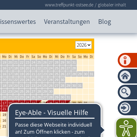
www.treffpunkt-ostsee.de
globaler inhalt
issenswertes
Veranstaltungen
Blog
o
Mo
Di
Mi
Do
Fr
Sa
So
Mo
Di
Mi
Do
Fr
Sa
So
Mo
Di
8
19
20
21
22
23
24
25
26
27
28
29
30
31
5
16
17
18
19
20
21
22
23
24
25
26
27
28
5
16
17
18
19
20
21
22
23
24
25
26
27
28
29
30
31
9
20
21
22
23
24
25
26
27
28
29
30
7
18
19
20
21
22
23
24
25
26
27
28
29
30
31
1
22
23
24
25
26
27
28
29
30
9
20
21
22
23
24
25
26
27
28
29
30
31
6
17
18
19
20
21
22
23
24
25
26
27
28
29
30
31
0
21
22
23
24
25
26
27
28
29
30
8
19
20
21
22
23
24
25
26
27
28
29
30
31
5
16
17
18
19
20
21
22
23
24
25
26
27
28
29
30
0
21
22
23
24
25
26
27
28
29
30
31
letzte Aktualisierung: 16.06.2026