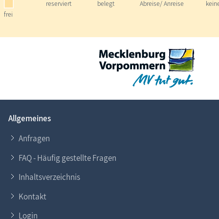
reserviert
belegt
Abreise/ Anreise
kein
frei
Allgemeines
Anfragen
FAQ - Häufig gestellte Fragen
Inhaltsverzeichnis
Kontakt
Login