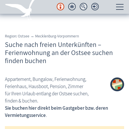
Unterkünfte
Suche nach freien Unterkünften
Region: Ostsee → Mecklenburg-Vorpommern
Suche nach freien Unterkünften –
Suche in Regionen
Ferienwohnung an der Ostsee suchen
Suche nach Ortschaft
finden buchen
Kranichtourismus
Ferienwohnungen neu im System
Appartement, Bungalow, Ferienwohnung,
Ferienhaus, Hausboot, Pension, Zimmer
Last minute
für Ihren Urlaub entlang der Ostsee suchen,
Buchungsbedingungen
finden & buchen.
Sie buchen hier direkt beim Gastgeber bzw. deren
Ferienwohnung inserieren
Vermietungsservice
.
Regionales