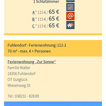
Appartement in ruhiger, idyllischer Lage, W-LAN, Parkplatz
1 Schlafzimmer
auf dem Grundstück
65 €
A
* 115 € /
65 €
B
* 115 € /
65 €
C
* 115 € /
Fuhlendorf - Ferienwohnung: 112-1
70 m² - max. 4 + Personen
Ferienwohnung „Zur Sonne“
Familie Walter
18356 Fuhlendorf
OT Gutglück
Wiesenweg 33
Tel.: 038231 - 828 89