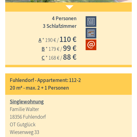
4 Personen
Freistehendes Haus mit Garten in ruhiger Lage,
3 Schlafzimmer
Sonnenterrasse, Blick zum Bodden, Autostellplätze und
110 €
A
* 190 € /
Fahrradabstellung auf dem Grundstück
99 €
B
* 179 € /
88 €
C
* 168 € /
Fuhlendorf - Appartement: 112-2
20 m² - max. 2 + 1 Personen
Singlewohnung
Familie Walter
18356 Fuhlendorf
OT Gutglück
Wiesenweg 33